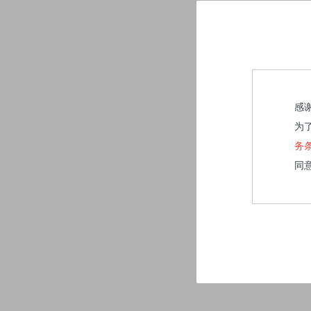
感
为
务
同