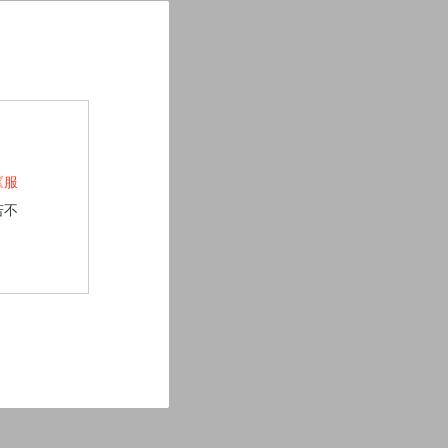
《服
若不