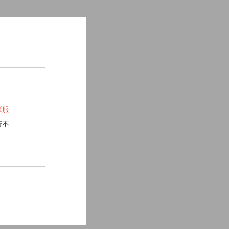
《服
若不