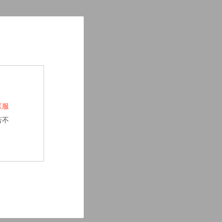
《服
若不