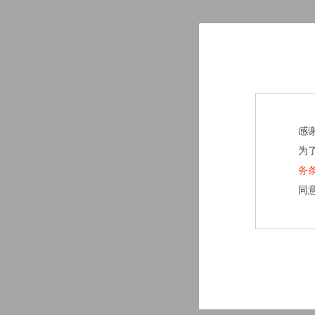
感
为
务
同