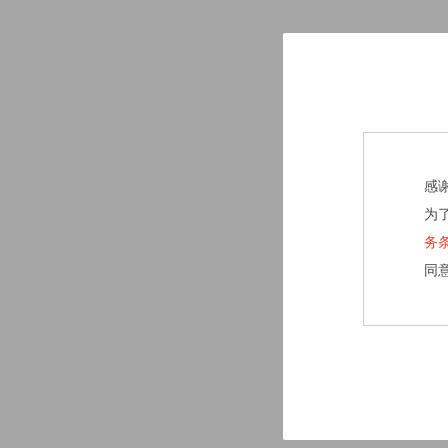
感
为
务
同