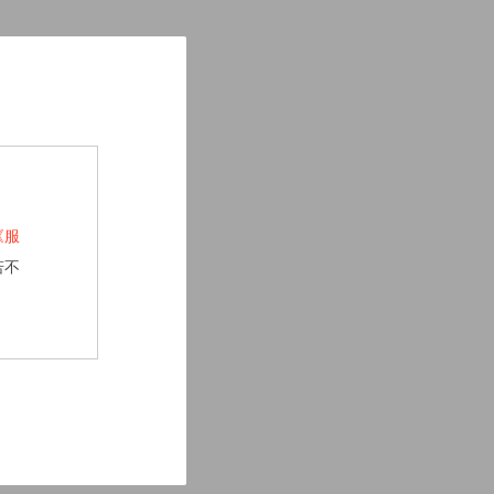
《服
若不