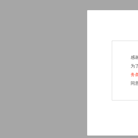
感
为
务
同