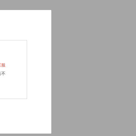
《服
若不