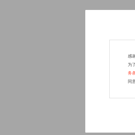
感
为
务
同