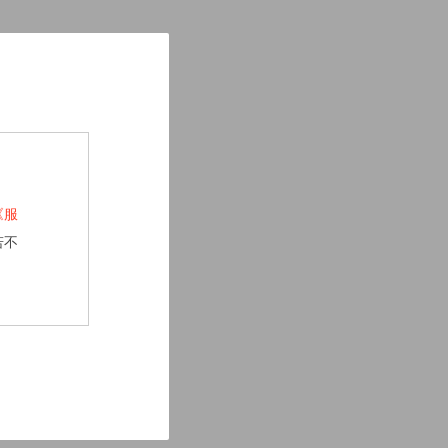
《服
若不