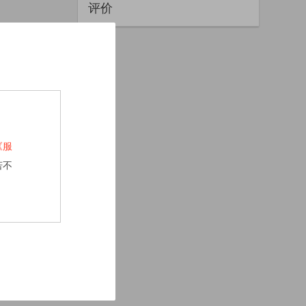
评价
《服
若不