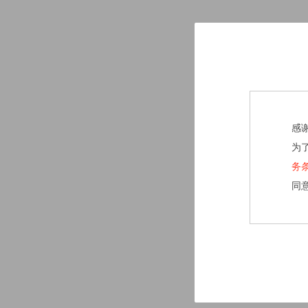
感
为
务
同