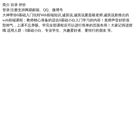
简介
目录
评价
登录/注册
支持网易邮箱、QQ、微博号
大神带你0基础入门玩转Web前端知识,诚筑说,诚筑说夏磊银老师,诚筑说新推出的
web前端课程：教师精心准备的适合0基础小白入门学习的内容！老师声音好听造
型帅气，上课不忘养眼。学完全部课程后可以进行简单的页面布局！大家记得进群
哦 适用人群：0基础小白、专业学生、兴趣爱好者、要转行的朋友 等。