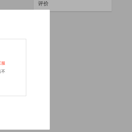
评价
《服
若不