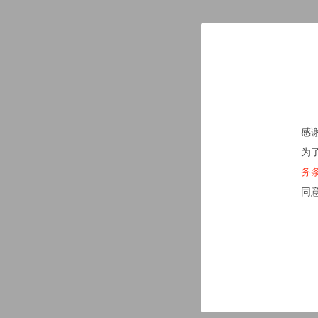
感
为
务
同