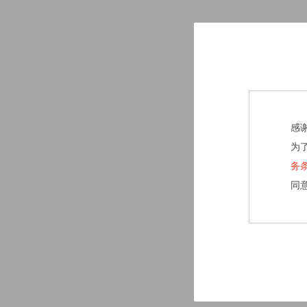
感
为
务
同