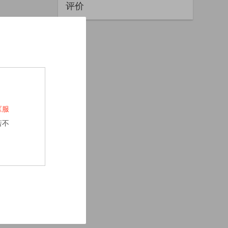
评价
《服
若不