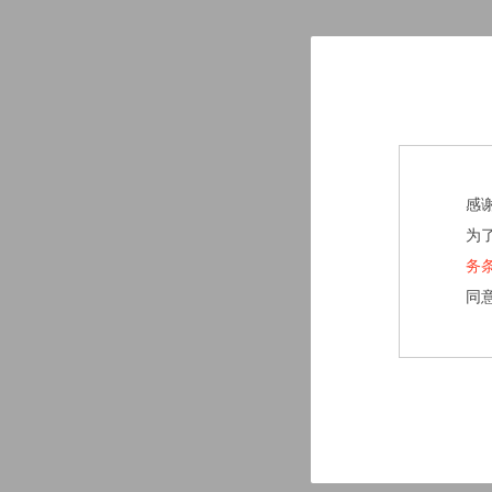
感
为
务
同