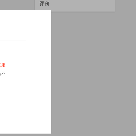
评价
《服
若不