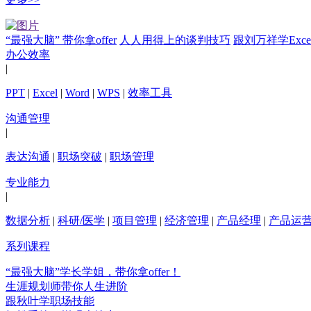
“最强大脑” 带你拿offer
人人用得上的谈判技巧
跟刘万祥学Exc
办公效率
|
PPT
|
Excel
|
Word
|
WPS
|
效率工具
沟通管理
|
表达沟通
|
职场突破
|
职场管理
专业能力
|
数据分析
|
科研/医学
|
项目管理
|
经济管理
|
产品经理
|
产品运
系列课程
“最强大脑”学长学姐，带你拿offer！
生涯规划师带你人生进阶
跟秋叶学职场技能