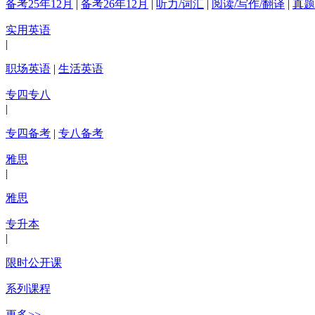
备考25年12月
|
备考26年12月
|
听力/词汇
|
阅读/写作/翻译
|
真题
实用英语
|
职场英语
|
生活英语
专四专八
|
专四备考
|
专八备考
雅思
|
雅思
专升本
|
限时公开课
系列课程
更多>>