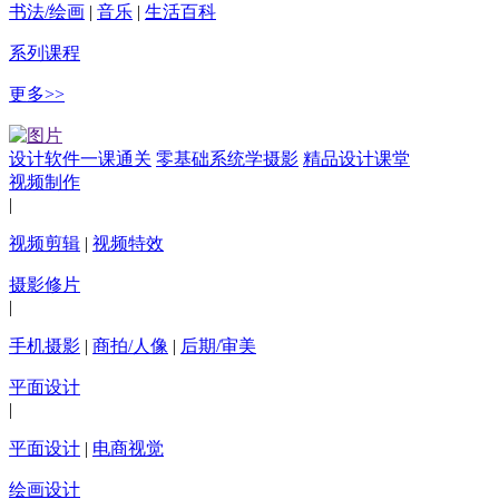
书法/绘画
|
音乐
|
生活百科
系列课程
更多>>
设计软件一课通关
零基础系统学摄影
精品设计课堂
视频制作
|
视频剪辑
|
视频特效
摄影修片
|
手机摄影
|
商拍/人像
|
后期/审美
平面设计
|
平面设计
|
电商视觉
绘画设计