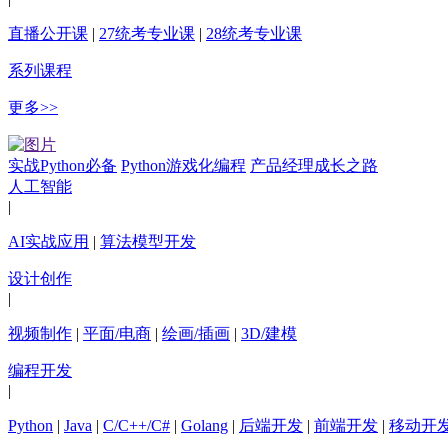
直播公开课
|
27统考专业课
|
28统考专业课
系列课程
更多>>
实战Python必备
Python游戏化编程
产品经理成长之路
人工智能
|
AI实战应用
|
算法模型开发
设计创作
|
视频制作
|
平面/电商
|
绘画/插画
|
3D/建模
编程开发
|
Python
|
Java
|
C/C++/C#
|
Golang
|
后端开发
|
前端开发
|
移动开