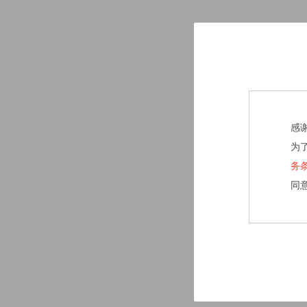
感
为
务
同