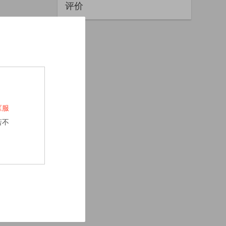
评价
《服
若不