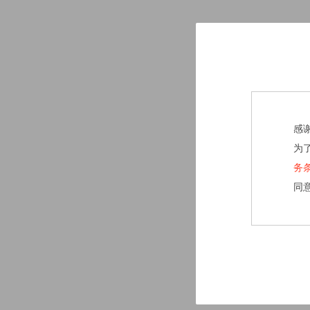
感
为
务
同