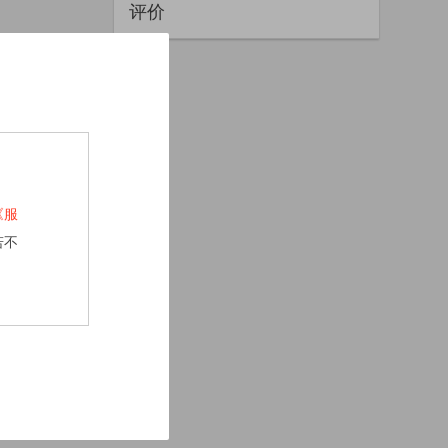
评价
《服
若不