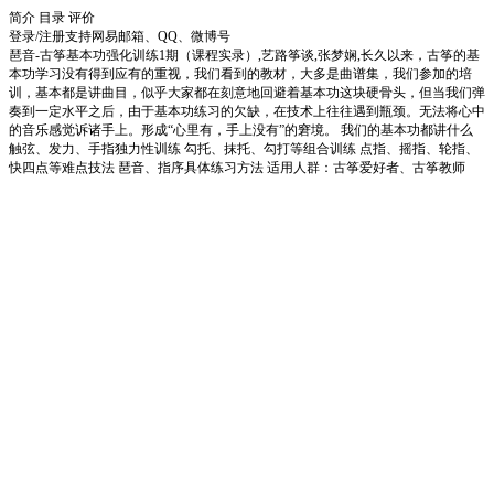
简介
目录
评价
登录/注册
支持网易邮箱、QQ、微博号
琶音-古筝基本功强化训练1期（课程实录）,艺路筝谈,张梦娴,长久以来，古筝的基
本功学习没有得到应有的重视，我们看到的教材，大多是曲谱集，我们参加的培
训，基本都是讲曲目，似乎大家都在刻意地回避着基本功这块硬骨头，但当我们弹
奏到一定水平之后，由于基本功练习的欠缺，在技术上往往遇到瓶颈。无法将心中
的音乐感觉诉诸手上。形成“心里有，手上没有”的窘境。 我们的基本功都讲什么
触弦、发力、手指独力性训练 勾托、抹托、勾打等组合训练 点指、摇指、轮指、
快四点等难点技法 琶音、指序具体练习方法 适用人群：古筝爱好者、古筝教师