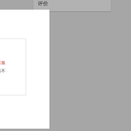
评价
《服
若不