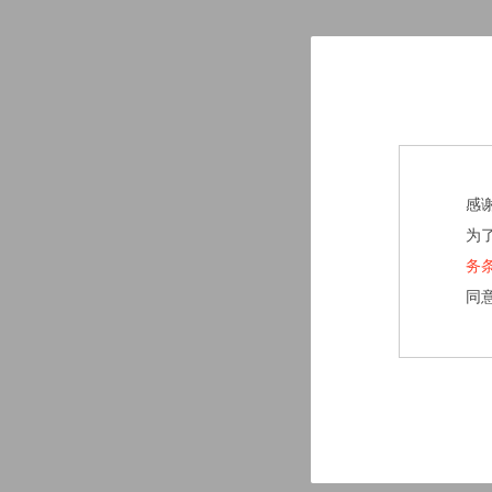
感
为
务
同