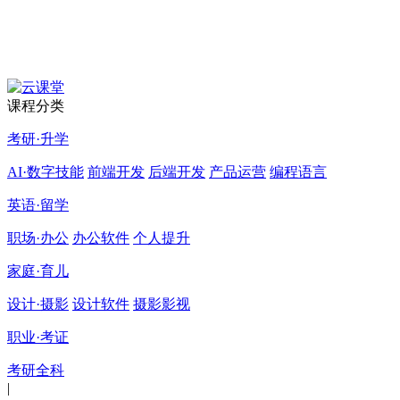
课程分类
考研·升学
AI·数字技能
前端开发
后端开发
产品运营
编程语言
英语·留学
职场·办公
办公软件
个人提升
家庭·育儿
设计·摄影
设计软件
摄影影视
职业·考证
考研全科
|