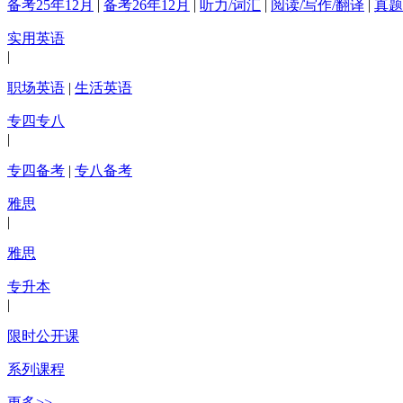
备考25年12月
|
备考26年12月
|
听力/词汇
|
阅读/写作/翻译
|
真题
实用英语
|
职场英语
|
生活英语
专四专八
|
专四备考
|
专八备考
雅思
|
雅思
专升本
|
限时公开课
系列课程
更多>>