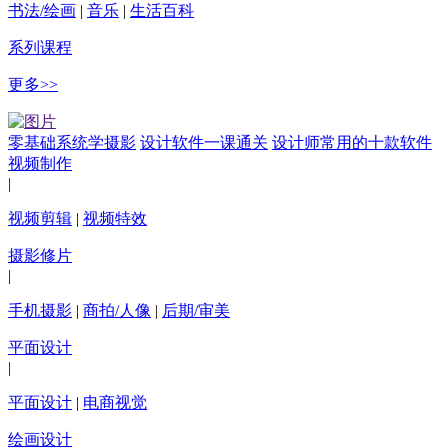
书法/绘画
|
音乐
|
生活百科
系列课程
更多>>
零基础系统学摄影
设计软件一课通关
设计师常用的十款软件
视频制作
|
视频剪辑
|
视频特效
摄影修片
|
手机摄影
|
商拍/人像
|
后期/审美
平面设计
|
平面设计
|
电商视觉
绘画设计