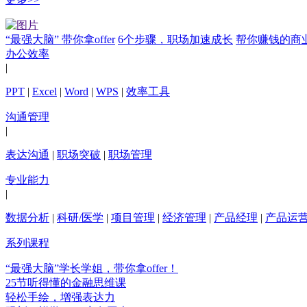
“最强大脑” 带你拿offer
6个步骤，职场加速成长
帮你赚钱的商
办公效率
|
PPT
|
Excel
|
Word
|
WPS
|
效率工具
沟通管理
|
表达沟通
|
职场突破
|
职场管理
专业能力
|
数据分析
|
科研/医学
|
项目管理
|
经济管理
|
产品经理
|
产品运
系列课程
“最强大脑”学长学姐，带你拿offer！
25节听得懂的金融思维课
轻松手绘，增强表达力