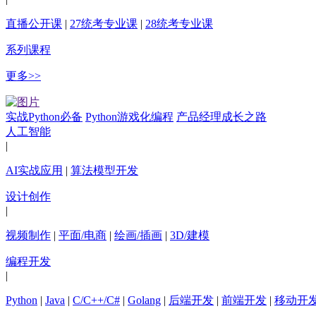
直播公开课
|
27统考专业课
|
28统考专业课
系列课程
更多>>
实战Python必备
Python游戏化编程
产品经理成长之路
人工智能
|
AI实战应用
|
算法模型开发
设计创作
|
视频制作
|
平面/电商
|
绘画/插画
|
3D/建模
编程开发
|
Python
|
Java
|
C/C++/C#
|
Golang
|
后端开发
|
前端开发
|
移动开