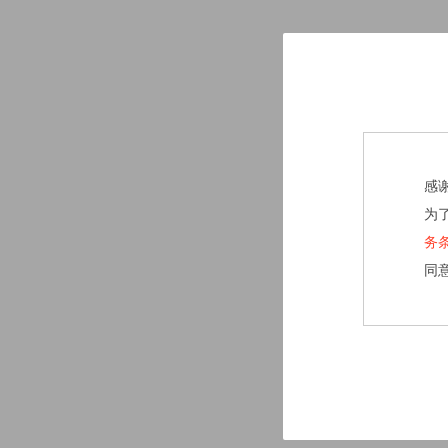
感
为
务
同