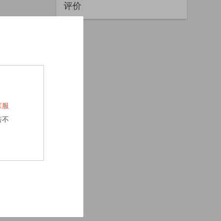
评价
《服
若不