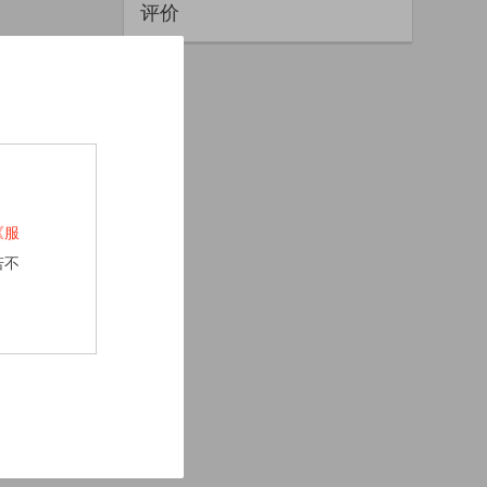
评价
《服
若不