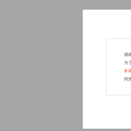
感
为
务
同