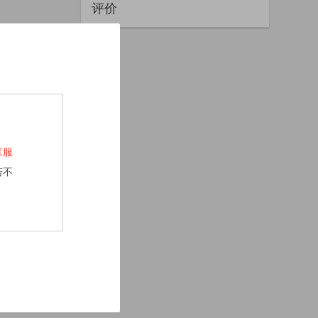
评价
《服
若不