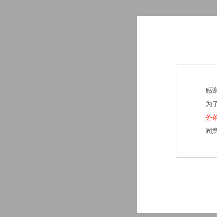
感
为
务
同