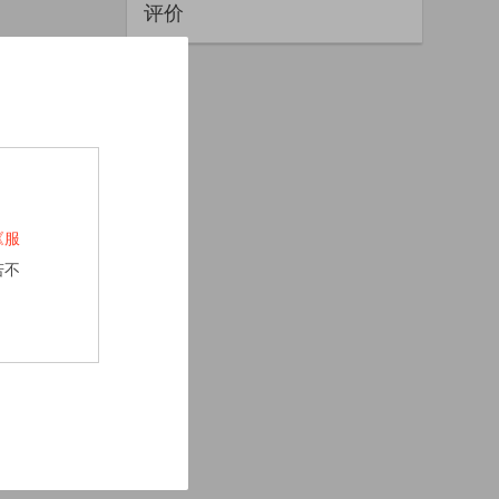
评价
《服
若不