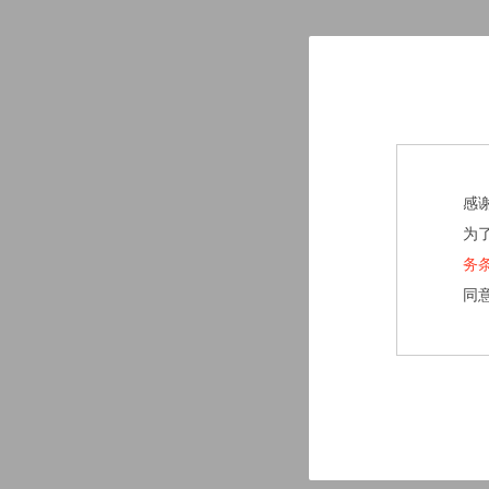
感
为
务
同