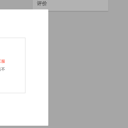
评价
《服
若不