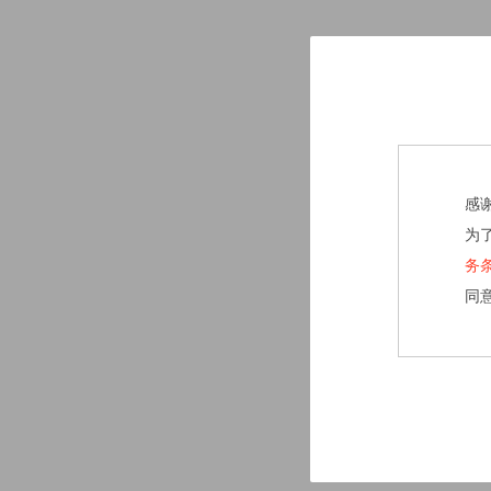
感
为
务
同