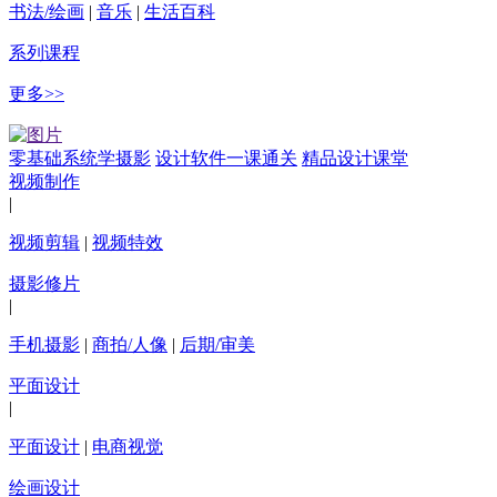
书法/绘画
|
音乐
|
生活百科
系列课程
更多>>
零基础系统学摄影
设计软件一课通关
精品设计课堂
视频制作
|
视频剪辑
|
视频特效
摄影修片
|
手机摄影
|
商拍/人像
|
后期/审美
平面设计
|
平面设计
|
电商视觉
绘画设计