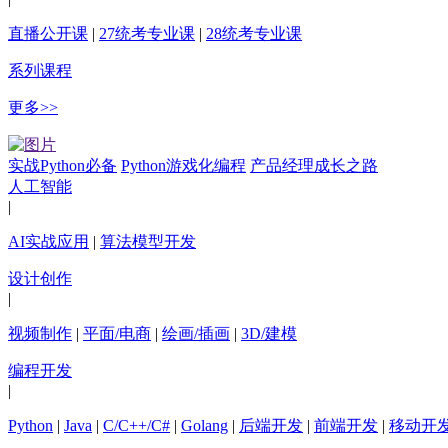
直播公开课
|
27统考专业课
|
28统考专业课
系列课程
更多>>
实战Python必备
Python游戏化编程
产品经理成长之路
人工智能
|
AI实战应用
|
算法模型开发
设计创作
|
视频制作
|
平面/电商
|
绘画/插画
|
3D/建模
编程开发
|
Python
|
Java
|
C/C++/C#
|
Golang
|
后端开发
|
前端开发
|
移动开