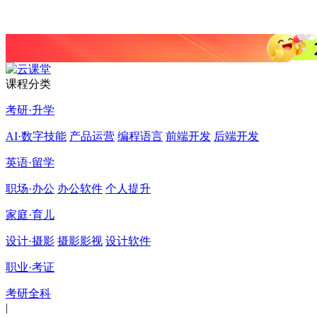
课程分类
考研·升学
AI·数字技能
产品运营
编程语言
前端开发
后端开发
英语·留学
职场·办公
办公软件
个人提升
家庭·育儿
设计·摄影
摄影影视
设计软件
职业·考证
考研全科
|