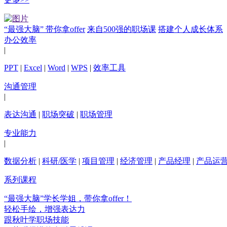
“最强大脑” 带你拿offer
来自500强的职场课
搭建个人成长体系
办公效率
|
PPT
|
Excel
|
Word
|
WPS
|
效率工具
沟通管理
|
表达沟通
|
职场突破
|
职场管理
专业能力
|
数据分析
|
科研/医学
|
项目管理
|
经济管理
|
产品经理
|
产品运
系列课程
“最强大脑”学长学姐，带你拿offer！
轻松手绘，增强表达力
跟秋叶学职场技能