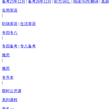
备考25年12月
|
备考26年12月
|
听力/词汇
|
阅读/写作/翻译
|
真题
实用英语
|
职场英语
|
生活英语
专四专八
|
专四备考
|
专八备考
雅思
|
雅思
专升本
|
限时公开课
系列课程
更多>>