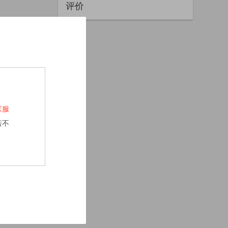
评价
《服
若不