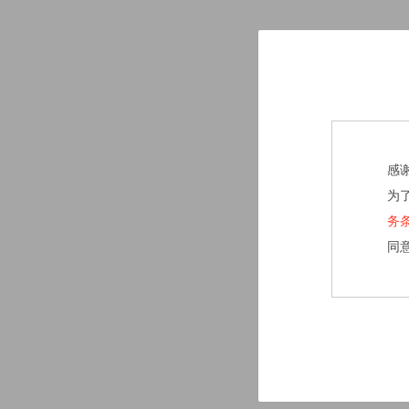
感
为
务
同