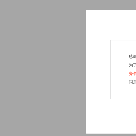
感
为
务
同