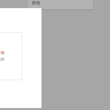
评价
《服
若不