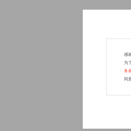
感
为
务
同