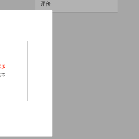
评价
《服
若不