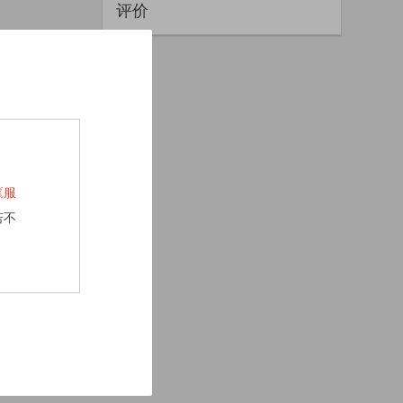
评价
《服
若不