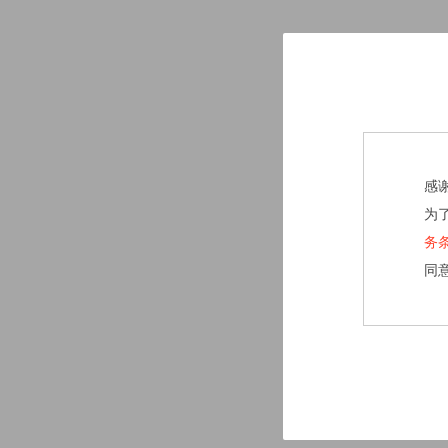
感
为
务
同