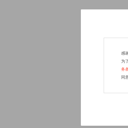
感
为
务
同