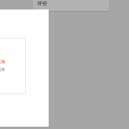
评价
《服
若不