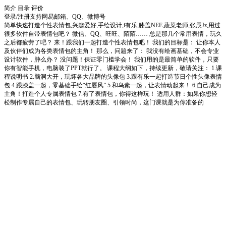
简介
目录
评价
登录/注册
支持网易邮箱、QQ、微博号
简单快速打造个性表情包,兴趣爱好,手绘设计,i有乐,膝盖NEE,蔬菜老师,张辰Jz,用过
很多软件自带表情包吧？ 微信、QQ、旺旺、陌陌…… 总是那几个常用表情，玩久
之后都疲劳了吧？ 来！跟我们一起打造个性表情包吧！ 我们的目标是： 让你本人
及伙伴们成为各类表情包的主角！ 那么，问题来了： 我没有绘画基础，不会专业
设计软件，肿么办？ 没问题！保证零门槛学会！ 我们用的是最简单的软件，只要
你有智能手机，电脑装了PPT就行了。 课程大纲如下，持续更新，敬请关注： 1.课
程说明书 2.脑洞大开，玩坏各大品牌的头像包 3.跟有乐一起打造节日个性头像表情
包 4.跟膝盖一起，零基础手绘“红唇风” 5.和乌素一起，让表情动起来！ 6.自己成为
主角！打造个人专属表情包 7.有了表情包，你得这样玩！ 适用人群：如果你想轻
松制作专属自己的表情包、玩转朋友圈、引领时尚，这门课就是为你准备的