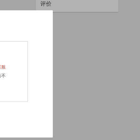
评价
《服
若不