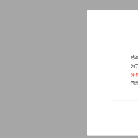
感
为
务
同