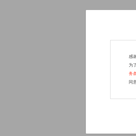
感
为
务
同