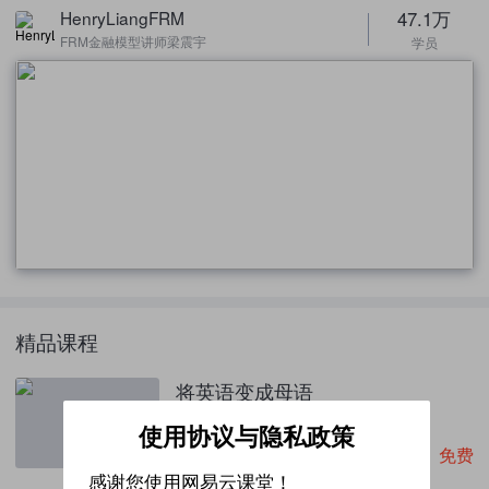
47.1万
HenryLiangFRM
FRM金融模型讲师梁震宇
学员
精品课程
将英语变成母语
共1课时
使用协议与隐私政策
免费
4.8星
43.7万人学过
感谢您使用网易云课堂！