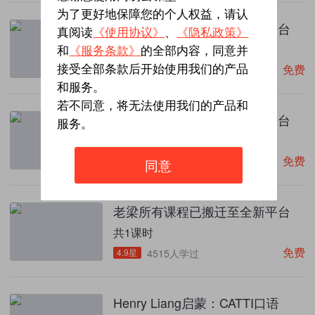
为了更好地保障您的个人权益，请认
老梁所有课程已搬迁至全新平台
真阅读
《使用协议》
、
《隐私政策》
共1课时
和
《服务条款》
的全部内容，同意并
免费
接受全部条款后开始使用我们的产品
4.9星
1.6万人学过
和服务。
若不同意，将无法使用我们的产品和
老梁所有课程已搬迁至全新平台
服务。
共1课时
免费
4.9星
8720人学过
同意
老梁所有课程已搬迁至全新平台
共1课时
免费
4.9星
4515人学过
Henry Liang启蒙：CATTI口语