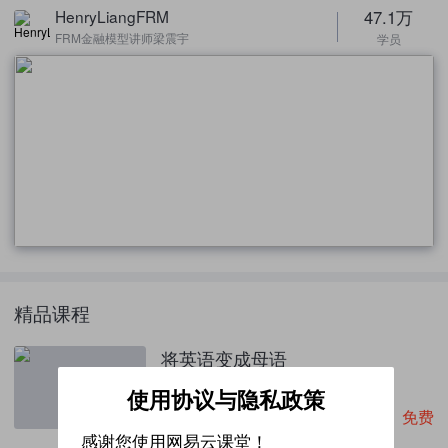
47.1万
HenryLiangFRM
FRM金融模型讲师梁震宇
学员
精品课程
将英语变成母语
共1课时
使用协议与隐私政策
免费
4.8星
43.7万人学过
感谢您使用网易云课堂！