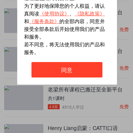
为了更好地保障您的个人权益，请认
老梁所有课程已搬迁至全新平台
真阅读
《使用协议》
、
《隐私政策》
共1课时
和
《服务条款》
的全部内容，同意并
免费
接受全部条款后开始使用我们的产品
4.9星
1.6万人学过
和服务。
若不同意，将无法使用我们的产品和
老梁所有课程已搬迁至全新平台
服务。
共1课时
免费
4.9星
8720人学过
同意
老梁所有课程已搬迁至全新平台
共1课时
免费
4.9星
4515人学过
Henry Liang启蒙：CATTI口语