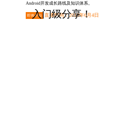
Android开发成长路线及知识体系。
入门级分享！
直播时间：2016年6月4日
即将开始
进入直播间
开启直播提醒
NO3.iOS开发技
不小心错过了重要的课程直播？
开启直播提醒后，
我们将以手机短信及时提醒你