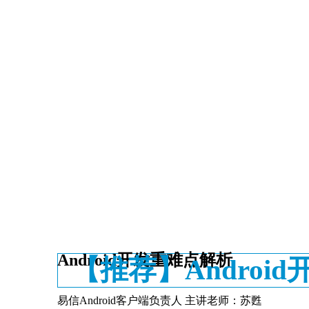
NO4.Android
不小心错过了重要的课程直播？
开启直播提醒后，
我们将以手机短信及时提醒你
Android开发重难点解析
【推荐】Androi
易信Android客户端负责人 主讲老师：苏甦