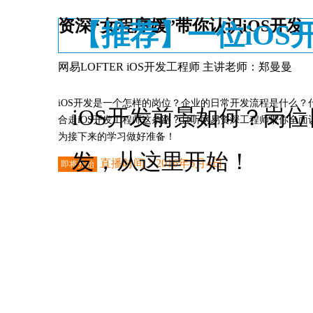
资深“女程序媛”带你认识iOS开发
【推荐】一位iOS
网易LOFTER iOS开发工程师 主讲老师：郑曼曼
iOS开发是一个怎样的岗位？企业的日常开发流程是什么？
iOS开发前景如何？岗
合走iOS开发工程师这条路？且听网易资深工程师带你全面认
为接下来的学习做好准备！
发，从这里开始！
直播时间：2016年6月4日
即将开始
进入直播间
开启直播提醒
NO2.Android
不小心错过了重要的课程直播？
开启直播提醒后，