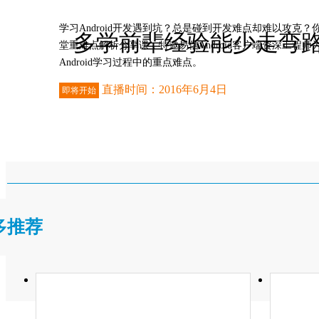
学习Android开发遇到坑？总是碰到开发难点却难以攻克？
多学前辈经验能少走弯
堂重难点解析分享课，特邀易信Android客户端资深工程师
Android学习过程中的重点难点。
直播时间：2016年6月4日
即将开始
进入直播间
开启直播提醒
多推荐
不小心错过了重要的课程直播？
开启直播提醒后，
我们将以手机短信及时提醒你