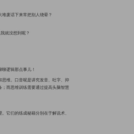
大堆废话下来常把别人绕晕？
么我就没想到呢？
聊聊逻辑那点事儿！
和思维。口音呢是讲究发音、吐字、抑
备；而思维训练需要通过提高头脑智慧
理。它们的练成秘籍分别在于解说术、