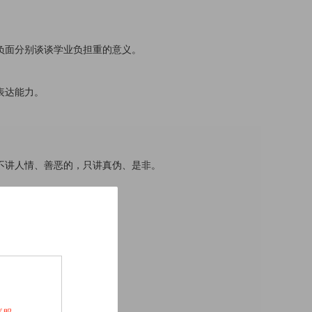
。
负面分别谈谈学业负担重的意义。
表达能力。
不讲人情、善恶的，只讲真伪、是非。
夫……