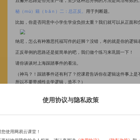
且撇开思路是否完全严谨，至少这种总分例的方法是简洁有效的
秘（ｍú）籍（ｂǎｎ）二：总正反。
用于判断题。
比如，你是否同意中小学生学业负担太重？我们就可以从正面和
纳尼，怎么有种雅思托福写作的赶脚？没错，考的就是你的逻辑
正反举例的思路还是挺简单的吧，我们做个练习来巩固一下！
请你谈谈对上海踩踏事件的看法。
（神马？！踩踏事件还有利了？挖课君告诉你在逻辑这件事上是
所以不要带感性去学逻辑，造不？）
正面：
使用协议与隐私政策
第一，给政府敲响警钟，以后这种大型活动要慎重审批；
第二，给老百姓个提醒，不要到处瞎凑热闹要注意安全；
第三，促使相关部门在这种大型社会活动的应急备案方面多下功
谢您使用网易云课堂！
反面欢迎自行补充！自学成才！