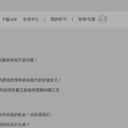
会员中心
我的学习
登录/注册
下载APP
问题将再也不是问题！
的逻辑思维和表达能力的安迪女王！
扰民的混世魔王曲筱绡震慑的哑口无
任何反驳的机会！但反观我们…
吞吐吐说不出来？