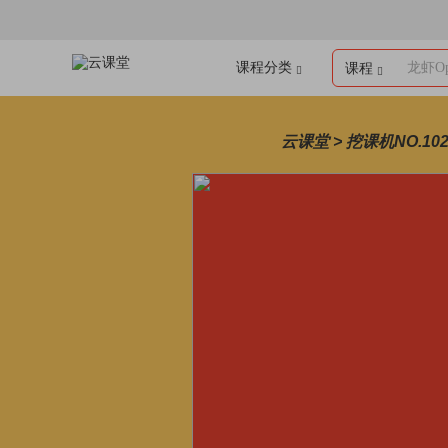
课程分类
龙虾Op
课程
云课堂 > 挖课机NO.10