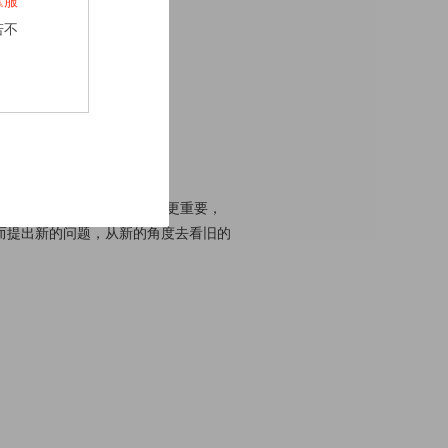
《服
即可，否则容易弄巧成拙。
若不
外之意。
一个问题往往比解决一个问题更重要，
而提出新的问题，从新的角度去看旧的