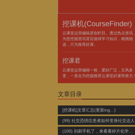
挖课机(CourseFinder)
云课堂运营编辑原创栏目。透过热点资讯
为您挖掘资讯背后值得学习知识，精挑细
选，只为推荐好课。
挖课君
云课堂运营编辑一枚，爱好广泛，文风多
变，一直在为挖掘推荐云课堂好课而努力
文章目录
[挖课机]文章汇总(更新ing…)
(99) 社交恐惧症患者如何变身社交达人
(100) 别刷手机了，来看看碎片化学习的正确姿势