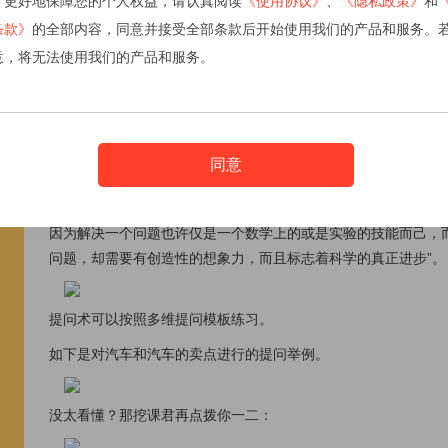
了更好地保障您的个人权益，请认真阅读
《使用协议》
、
《隐私政策》
和
Tips: 以上这两种建议只需用最熟知、普通的语言表达和简单句
条款》
的全部内容，同意并接受全部条款后开始使用我们的产品和服务。
意，将无法使用我们的产品和服务。
No.2灵活性训练
灵活性差的人表现为：反应迟钝、无力驾驭复杂语境、听不懂言
同意
提高灵活性的秘籍是训练自己的提问术。爱因斯坦说过：“提出
因为解决一个问题也许仅是一个数学上的或是实验的技能而己，
问题，却需要有创造性的想象力，而且标志着科学的真正进步”。
提问术可以按照多维提问模板练习。
如下是对汽车和汽车的卖点进行的提问举例。
没太看懂？那挖课君再点拨你一二：