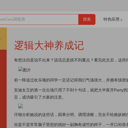
enClaw训练营
搜索
特色应用
2
逻辑大神养成记
有想法但是说不出来？说话总是抓不到重点？看完此文后，这些
前一阵追过欢乐颂的同学一定还记得我们气场强大，并拥有缜密
安迪女王的第一次出场只用了不到十句话，就把大半夜开Party
言，成功吸引了大家的注意。
仔细分析她说的这些话，因果分明、调理清晰，完全不给曲妖精
你是不是常常脑子里想的很好一副胸有成竹的样子，一开口却吞