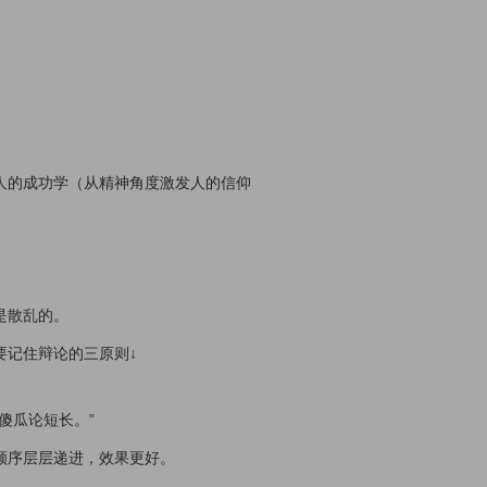
人的成功学（从精神角度激发人的信仰
是散乱的。
要记住辩论的三原则↓
傻瓜论短长。”
顺序层层递进，效果更好。