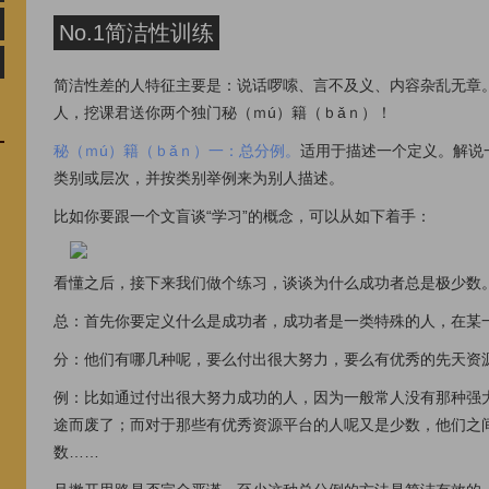
No.1简洁性训练
简洁性差的人特征主要是：说话啰嗦、言不及义、内容杂乱无章
人，挖课君送你两个独门秘（ｍú）籍（ｂǎｎ）！
秘（ｍú）籍（ｂǎｎ）一：总分例。
适用于描述一个定义。解说
类别或层次，并按类别举例来为别人描述。
比如你要跟一个文盲谈“学习”的概念，可以从如下着手：
看懂之后，接下来我们做个练习，谈谈为什么成功者总是极少数
总：首先你要定义什么是成功者，成功者是一类特殊的人，在某
分：他们有哪几种呢，要么付出很大努力，要么有优秀的先天资
例：比如通过付出很大努力成功的人，因为一般常人没有那种强
途而废了；而对于那些有优秀资源平台的人呢又是少数，他们之
数……