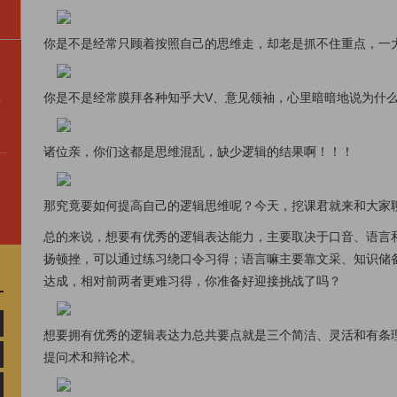
你是不是经常只顾着按照自己的思维走，却老是抓不住重点，一
，
你是不是经常膜拜各种知乎大V、意见领袖，心里暗暗地说为什
诸位亲，你们这都是思维混乱，缺少逻辑的结果啊！！！
那究竟要如何提高自己的逻辑思维呢？今天，挖课君就来和大家
！
总的来说，想要有优秀的逻辑表达能力，主要取决于口音、语言
扬顿挫，可以通过练习绕口令习得；语言嘛主要靠文采、知识储
达成，相对前两者更难习得，你准备好迎接挑战了吗？
想要拥有优秀的逻辑表达力总共要点就是三个简洁、灵活和有条
提问术和辩论术。