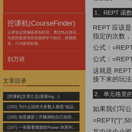
1、REPT 
挖课机(CourseFinder)
REPT 应该
云课堂运营编辑原创栏目。透过热点资讯，
指定的次数，
为您挖掘资讯背后值得学习知识，精挑细
选，只为推荐好课。
公式：=REPT(
公式：=REPT
刘万祥
这就是 RE
接下来的玩法
文章目录
2、单元格里
[挖课机]文章汇总(更新ing…)
(105) 为什么说绝大多数人都是“低品质勤奋者”？
如果我们写公
(106) 创意摄影 | 开脑洞给自己拍些好玩的“照骗”
=REPT("|",50
(107) 一张图看懂微软Power BI系列组件
其中这个小竖线