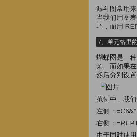
漏斗图常用来
当我们用图表
巧，而用 R
7、单元格里
蝴蝶图是一种
烦。而如果在
然后分别设置
范例中，我们
左侧：=C6&" "
右侧：=REPT("
由于同时使用