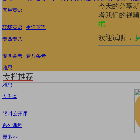
今天的分享就到
实用英语
考我们的视频
|
据
。
职场英语
|
生活英语
欢迎试听→
从
专四专八
|
专四备考
|
专八备考
雅思
|
专栏推荐
雅思
专升本
|
限时公开课
系列课程
更多>>