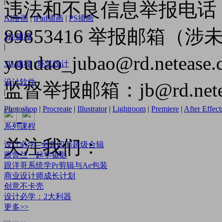
|
违法和不良信息举报电话（
AI绘画
|
iPad插画
|
PS插画
89853416 举报邮箱（
3D/建模
|
youdao_jubao@rd.netease
3D/建模
|
环艺设计
设计软件
监督举报邮箱：jb@rd.netea
|
Photoshop
|
Procreate
|
Illustrator
|
Lightroom
|
Premiere
|
After Effect
系列课程
关注我们：
设计必学--全套四部超级合辑
跟曾兰一起学摄影
跟洋哥系统学Pr剪辑与Ae包装
商业设计师成长计划
创意不卡壳
设计必学：2大利器
更多>>