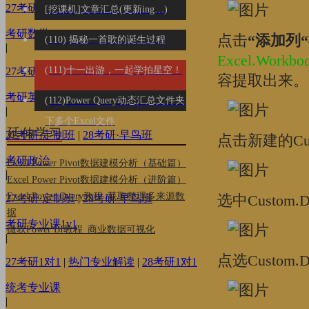
27考研·定制班
|
28考研·早鸟班
[挖课机]文章汇总(更新ing…)
考研数学
点击
“添加列“
(110) 揭秘一首歌的诞生过程
|
Excel.Workboo
(111)十一出游，一起学拍星空！
27考研·定制班
|
28考研·早鸟班
容提取出来。
考研英语
(112)Power Query动态汇总文件夹
|
下多个Excel文件
延伸学习
27考研·定制班
|
28考研·早鸟班
点击新建的C
考研政治
Excel Power Pivot数据建模分析（基础篇）
|
Excel Power Pivot数据建模分析（进阶篇）
Excel Power Query教程_获取整理多来源数
选中Custom.
27考研·定制班
|
28考研·早鸟班
据
考研专业课1v1
微软Power BI教程_商业数据可视化
|
点选Custo
27考研1对1
|
热门专业解读
|
28考研1对1
统考专业课
|