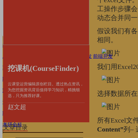
家庭·育儿
工操作步骤会比
动态合并同一
设计·摄影
假设我们有各
职业·考证
相同。
考研·升学
AI·数字技能
编程语言
产品运营
后端开发
前端开发
我们用Excel
挖课机(CourseFinder)
英语·留学
职场·办公
办公软件
个人提升
云课堂运营编辑原创栏目。透过热点资讯，
为您挖掘资讯背后值得学习知识，精挑细
家庭·育儿
选择数据所在
选，只为推荐好课。
设计·摄影
设计软件
摄影影视
赵文超
职业·考证
所有Exce
考研全科
文章目录
Content”
列–
|