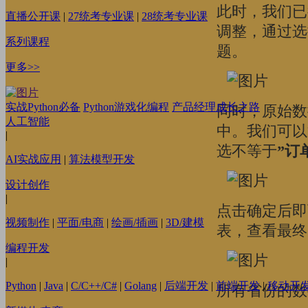
此时，我们已
直播公开课
|
27统考专业课
|
28统考专业课
调整，通过选
系列课程
题。
更多>>
实战Python必备
Python游戏化编程
产品经理成长之路
同时，原始数
人工智能
中。我们可以
|
选不等于
”订
AI实战应用
|
算法模型开发
设计创作
|
点击确定后即
视频制作
|
平面/电商
|
绘画/插画
|
3D/建模
表，查看最终
编程开发
|
Python
|
Java
|
C/C++/C#
|
Golang
|
后端开发
|
前端开发
|
移动开
所有省份的数