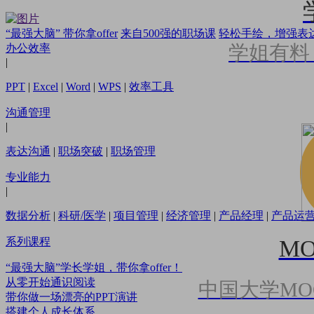
“最强大脑” 带你拿offer
来自500强的职场课
轻松手绘，增强表
学姐有料
办公效率
|
PPT
|
Excel
|
Word
|
WPS
|
效率工具
沟通管理
|
表达沟通
|
职场突破
|
职场管理
专业能力
|
数据分析
|
科研/医学
|
项目管理
|
经济管理
|
产品经理
|
产品运
M
系列课程
“最强大脑”学长学姐，带你拿offer！
从零开始通识阅读
中国大学MO
带你做一场漂亮的PPT演讲
搭建个人成长体系