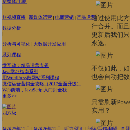
新媒体/电商
|
通过使用此方
短视频直播
|
新媒体运营
|
电商营销
|
产品运营
行合并。而且P
数据分析
更新后我们只
|
永逸。
分析与可视化
|
大数据开发应用
系列课程
微互动：精品运营专题
不仅如此，如果
Java学习指南系列
也会自动把数
用WordPress做网站系列课程
微信运营营销全攻略（2017全面升级）
Web前端，JavaScript入门到全栈
更多>>
只需刷新Pow
实用？
四六级
|
备考25年12月
|
备考26年12月
|
听力/词汇
|
阅读/写作/翻译
|
真题