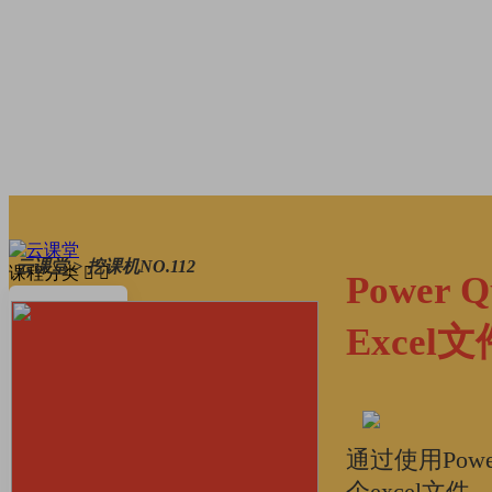
云课堂 > 挖课机NO.112
课程分类
Power
考研·升学
Excel文
AI·数字技能
英语·留学
通过使用Pow
职场·办公
个excel