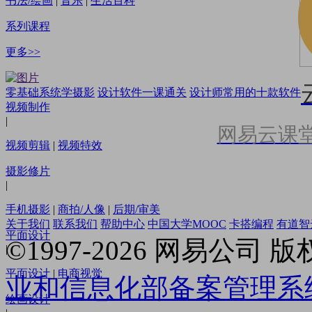
书法/绘画
|
音乐
|
生活百科
系列课程
更多>>
零基础系统学摄影
设计软件一课通关
设计师常用的十款软件
视频制作
|
网易云课
视频剪辑
|
视频特效
摄影修片
|
手机摄影
|
商拍/人像
|
后期/审美
关于我们
联系我们
帮助中心
中国大学MOOC
卡搭编程
有道智
平面设计
©
1997-2026
网易公司 版
|
平面设计
|
电商视觉
业和信息化部备案管理系
绘画设计