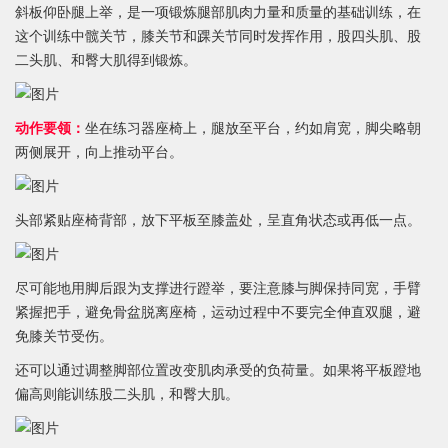
斜板仰卧腿上举，是一项锻炼腿部肌肉力量和质量的基础训练，在
这个训练中髋关节，膝关节和踝关节同时发挥作用，股四头肌、股
二头肌、和臀大肌得到锻炼。
动作要领：
坐在练习器座椅上，腿放至平台，约如肩宽，脚尖略朝
两侧展开，向上推动平台。
头部紧贴座椅背部，放下平板至膝盖处，呈直角状态或再低一点。
尽可能地用脚后跟为支撑进行蹬举，要注意膝与脚保持同宽，手臂
紧握把手，避免骨盆脱离座椅，运动过程中不要完全伸直双腿，避
免膝关节受伤。
还可以通过调整脚部位置改变肌肉承受的负荷量。如果将平板蹬地
偏高则能训练股二头肌，和臀大肌。