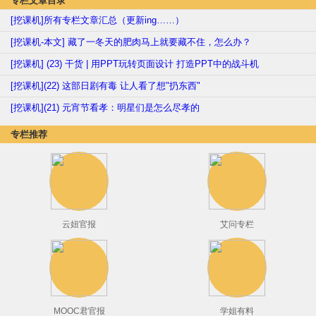
专栏文章目录
[挖课机]所有专栏文章汇总（更新ing……）
[挖课机-本文] 藏了一冬天的肥肉马上就要藏不住，怎么办？
[挖课机] (23) 干货 | 用PPT玩转页面设计 打造PPT中的战斗机
[挖课机](22) 这部日剧有毒 让人看了想"扔东西"
[挖课机](21) 元宵节看孝：明星们是怎么尽孝的
专栏推荐
云妞官报
艾问专栏
MOOC君官报
学姐有料