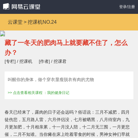
登录/注册
云课堂 > 挖课机NO.24
藏了一冬天的肥肉马上就要藏不住了，怎么
办？
[专栏] / 挖课机
[作者] / 挖课君
叫醒你的身体，做个穿衣显瘦脱衣有肉的尤物
>> 点击查看相关课程 ：我的健身日记
春天已经来了，露肉的日子还会远吗？俗话说：三月不减肥，四月
徒伤悲，五月路人雷，六月伴侣没，七月被晒黑，八月待室内，九
月更加肥，十月相亲累，十一月没人陪，十二月无三围，一月更悲
催，二月不知谁。当你瘫在床上吃着零食的时候，男神女神们早就