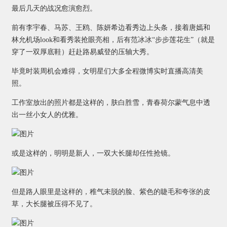
最后几天的战况愈演愈烈。
前有李宇春、马苏、王鸥、陈妍希边看秀边上头条，接着唐嫣和
林允机场look和看秀装抢眼亮相，后有范冰冰“步步莲花生”（就是
穿了一双厚底鞋）赶赴路易威登的压轴大秀。
毕竟时装周机会难得，女明星们大多全程微博实时直播高清美
照。
工作室放出的照片都是这样的，肤白胜雪，青春荷尔蒙气息中透
出一丝小女人的优雅。
或是这样的，明明是新人，一双大长腿却任性抢镜。
但是路人眼里是这样的，稚气未脱的脸、紫色的睫毛和夸张的皮
草，大长腿被压得不见了。