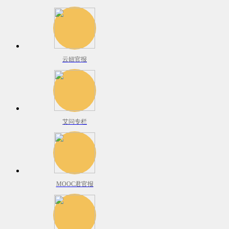
云妞官报
艾问专栏
MOOC君官报