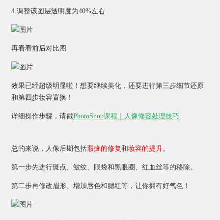
4.调整该图层透明度为40%左右
再看看前后对比图
效果已经超级明显啦！想要继续美化，还要进行第三步细节还原
和第四步妆容置换！
详细操作步骤，请戳
PhotoShop课程｜人像修容处理技巧
总的来说，人像后期包括
瑕疵的修复
和
妆容的提升
。
第一步先进行斑点、皱纹、眼袋和黑眼圈、红血丝等的移除。
第二步再修改眉形、增加唇色和腮红等，让你拥有好气色！