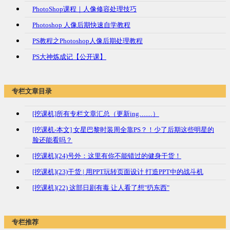
PhotoShop课程｜人像修容处理技巧
Photoshop 人像后期快速自学教程
PS教程之Photoshop人像后期处理教程
PS大神炼成记【公开课】
专栏文章目录
[挖课机]所有专栏文章汇总（更新ing……）
[挖课机-本文] 女星巴黎时装周全靠PS？！少了后期这些明星的
脸还能看吗？
[挖课机](24)号外：这里有你不能错过的健身干货！
[挖课机](23)干货 | 用PPT玩转页面设计 打造PPT中的战斗机
[挖课机](22) 这部日剧有毒 让人看了想"扔东西"
专栏推荐