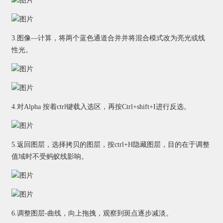
3.图像—计算，将两个蓝色通道合并并将混合模式改为亮光或线
性光。
4.对Alpha 按着ctrl键载入选区，再按Ctrl+shift+I进行反选。
5.返回图层，选择拷贝的图层，按ctrl+H隐藏图层，目的在于调整
值域时不受蚂蚁线影响。
6.调整图层-曲线，向上拖拽，观察到斑点逐步减淡。