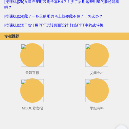
[挖课机](25)女星巴黎时装周全靠PS？！少了后期这些明星的脸还能看
吗？
[挖课机](24)藏了一冬天的肥肉马上就要藏不住了，怎么办？
[挖课机](23)干货 | 用PPT玩转页面设计 打造PPT中的战斗机
专栏推荐
云妞官报
艾问专栏
MOOC君官报
学姐有料