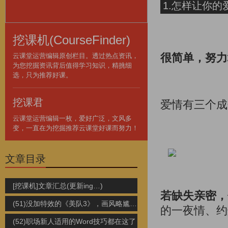
1.怎样让你
挖课机(CourseFinder)
很简单，努力
云课堂运营编辑原创栏目。透过热点资讯，
为您挖掘资讯背后值得学习知识，精挑细
选，只为推荐好课。
挖课君
爱情有三个成
云课堂运营编辑一枚，爱好广泛，文风多
变，一直在为挖掘推荐云课堂好课而努力！
文章目录
[挖课机]文章汇总(更新ing…)
若缺失亲密，
(51)没加特效的《美队3》，画风略尴尬！
的一夜情、约
(52)职场新人适用的Word技巧都在这了