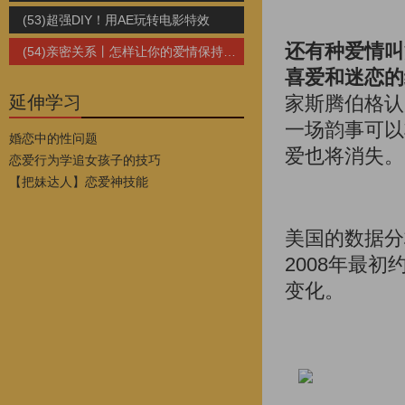
(53)超强DIY！用AE玩转电影特效
还有种爱情叫
(54)亲密关系丨怎样让你的爱情保持到白发苍苍？
喜爱和迷恋的
延伸学习
家斯腾伯格认
一场韵事可以
婚恋中的性问题
爱也将消失。
恋爱行为学追女孩子的技巧
【把妹达人】恋爱神技能
美国的数据分析
2008年最
变化。