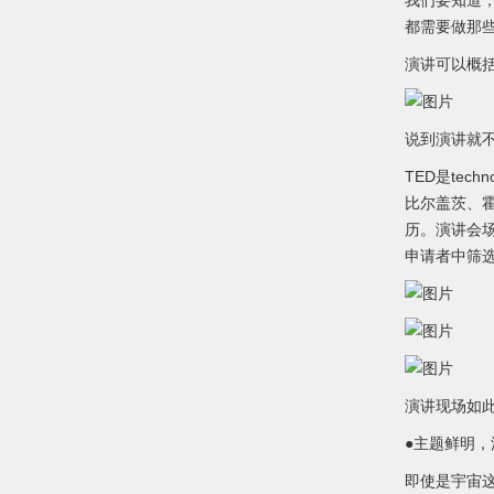
我们要知道
都需要做那
演讲可以概
说到演讲就不
TED是tec
比尔盖茨、
历。演讲会场
申请者中筛
演讲现场如此
●主题鲜明，
即使是宇宙