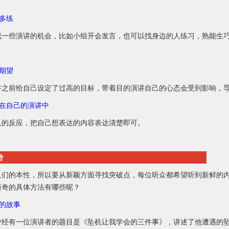
讲多练
找一些演讲的机会，比如小组开会发言，也可以找身边的人练习，熟能生
低期望
讲之前给自己设定了过高的目标，带着目的演讲自己的心态会受到影响，
沉浸在自己的演讲中
人的反应，把自己想表达的内容表达清楚即可。
奇
人们的本性，所以要从新颖方面寻找突破点，每位听众都希望听到新鲜的
新奇的具体方法有哪些呢？
奇的故事
中曾经有一位演讲者的题目是《坠机让我学会的三件事》，讲述了他遭遇的