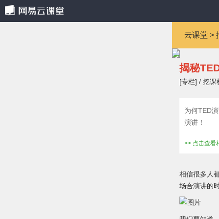
云课堂 > 
揭秘TE
[专栏] / 挖课
为何TED
演讲！
>> 点击查
相信很多人
场合演讲的