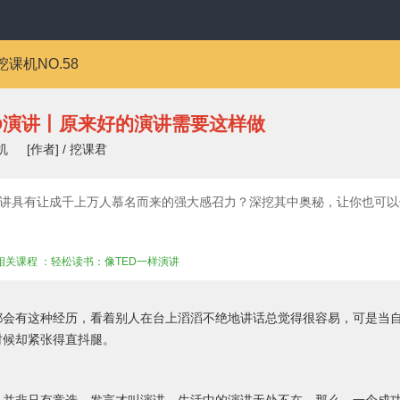
挖课机NO.58
D演讲丨原来好的演讲需要这样做
机
[作者] / 挖课君
演讲具有让成千上万人慕名而来的强大感召力？深挖其中奥秘，让你也可以
看相关课程 ：轻松读书：像TED一样演讲
都会有这种经历，看着别人在台上滔滔不绝地讲话总觉得很容易，可是当
时候却紧张得直抖腿。