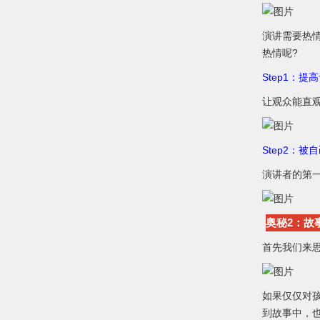
演讲需要热
热情呢?
Step1：
让观众能直
Step2：被
演讲者的第
奥秘2：故
首先我们来
如果仅仅对
到故事中，