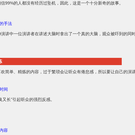
相信99%的人都没有经历过坠机，因此，这是一个十分新奇的故事。
奇的手法
ED演讲中一位演讲者在讲述大脑时拿出了一个真的大脑，观众被吓到的同
炼
喜欢简单、精炼的内容，过于繁琐会让听众有倦怠感，所以要让自己的演
？
制时间
臭又长”引起听众的强烈反感。
制内容