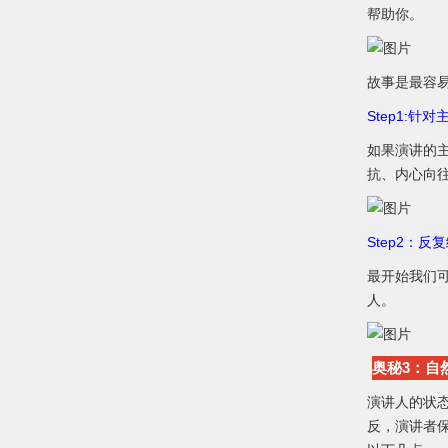
帮助你。
故事是最容
Step1:针
如果演讲的
抗、内心向
Step2：反
最开始我们
人。
奥秘3：自
演讲人的状
反，演讲者