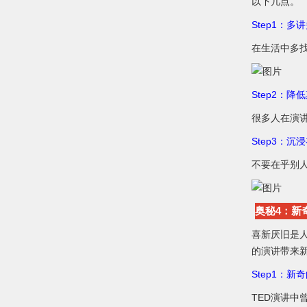
以下几点。
Step1：多
在生活中多
Step2：降
很多人在演
Step3：
不要在乎别
奥秘4：新
喜新厌旧是
的演讲带来
Step1：新
TED演讲