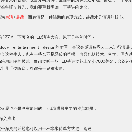
，并非只有竞选、发言才叫演讲，生活中的演讲无处不在。那么，一个成
些准备呢？首先，我们要重新明确一下演讲的定义。
括为
表演
+
讲话
，而表演是一种辅助的表现方式，讲话才是演讲的核心。
得不说一下著名的TED演讲大会。以下是科普时间~
hnology，entertainment，design的缩写，会议会邀请各界人士来进行
霍金这种牛人，也有一些名不见经传的草根，内容包括技术、科学、理念
采用剧院的模式，而想要听一场TED演讲要花上至少7000美金，会议还
选出几千位听众，可谓是一票难求啊。
火爆也不是没有原因的，ted演讲最主要的特点就是：
深入浅出
这种深奥的话题也可以用一种非常简单方式进行阐述