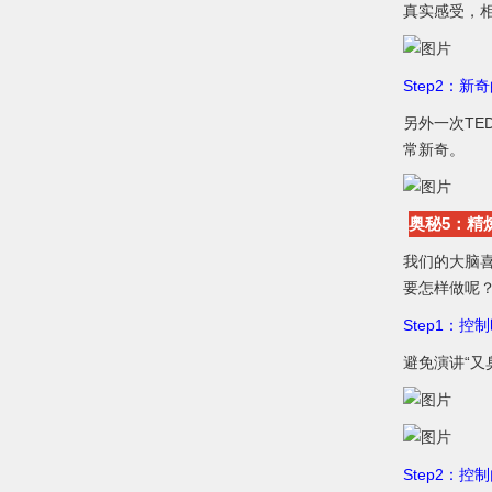
真实感受，
Step2：新
另外一次T
常新奇。
奥秘5：精
我们的大脑
要怎样做呢
Step1：控
避免演讲“又
Step2：控