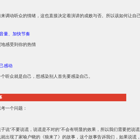
情来调动听众的情绪，这也直接决定着演讲的成败与否。所以该如何让自
提高音量、加快节奏
观地感受到你的热情
自己感动
一个听众就是自己，想感染别人首先要感染自己。
事
思考一个问题：
孩子说“不要说谎，说谎是不对的”不会有明显的效果，所以我们需要把说
也就出现了家喻户晓的《狼来了》的故事，这个故事告诉我们，如果说谎