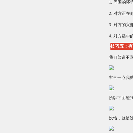
1. 周围的环
2. 对方正在
3. 对方的兴
4. 对方话中
技巧五：有
我们普遍不
客气一点我
所以下面碰
没错，就是