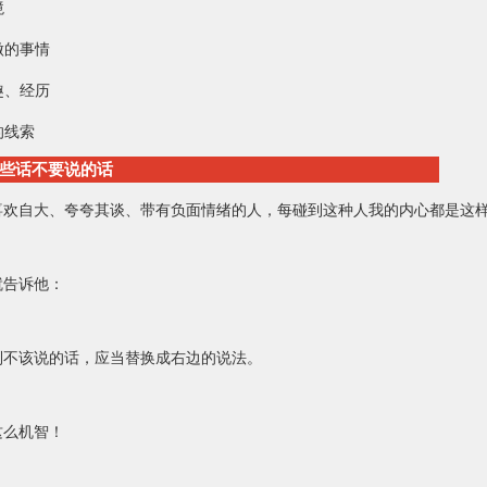
境
做的事情
趣、经历
的线索
些话不要说的话
喜欢自大、夸夸其谈、带有负面情绪的人，每碰到这种人我的内心都是这
就告诉他：
到不该说的话，应当替换成右边的说法。
这么机智！