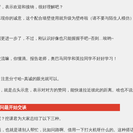
臂，表示欢迎和接纳，很好理解吧？
体现你的诚意，这个配合墙壁使用就升级为壁咚啦（请不要与陌生人模仿
则更进一步了，不过，刚认识好像也只能握握手吧~否则…唉哟~
交流嘛，你懂滴。报告老师，奥巴马同学和英拉同学不好好学习！
，注意分寸哈~真诚的眼光就可以。
od，就是点头示意，表示对对方的赞同，能快速拉近彼此的距离。啥也不
问题开始交谈
呢？挖课君为大家总结了以下三种。
问题，也就是请别人帮忙，比如问路啊、借用一下打火机呀什么的。这种搭