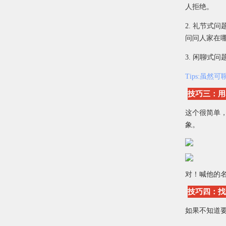
人拒绝。
2. 礼节式
问问人家在
3. 闲聊式
Tips:虽
技巧三：用
这个很简单
象。
对！喊他的
技巧四：找
如果不知道