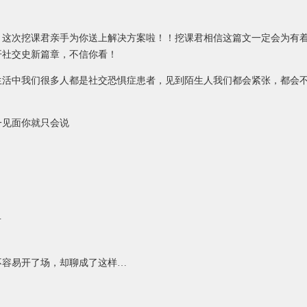
！这次挖课君亲手为你送上解决方案啦！！挖课君相信这篇文一定会为有
开社交史新篇章，不信你看！
生活中我们很多人都是社交恐惧症患者，见到陌生人我们都会紧张，都会
一见面你就只会说
…
不容易开了场，却聊成了这样…