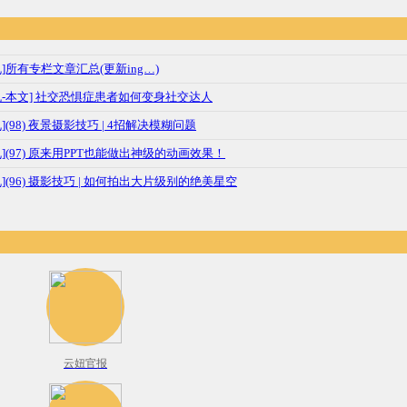
机]所有专栏文章汇总(更新ing…)
机-本文] 社交恐惧症患者如何变身社交达人
](98) 夜景摄影技巧 | 4招解决模糊问题
机](97) 原来用PPT也能做出神级的动画效果！
](96) 摄影技巧 | 如何拍出大片级别的绝美星空
云妞官报