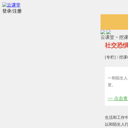
登录/注册
云课堂 > 挖课
社交恐
[专栏] / 挖
一和陌生人
里。
>> 点
生活和工作
以和陌生人