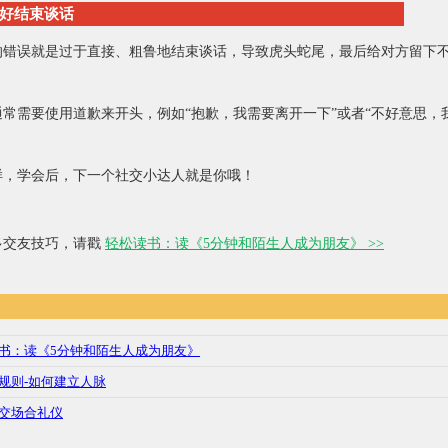
好结束谈话
的错误就是过于直接、粗鲁地结束谈话，导致虎头蛇尾，最后给对方留下
常需要使用道歉来开头，例如“抱歉，我需要离开一下”或者“不好意思，
。
样，学会后，下一个社交小达人就是你哦！
多交友技巧，请戳
轻松读书：读《5分钟和陌生人成为朋友》 >>
书：读《5分钟和陌生人成为朋友》
规则-如何建立人脉
交场合礼仪