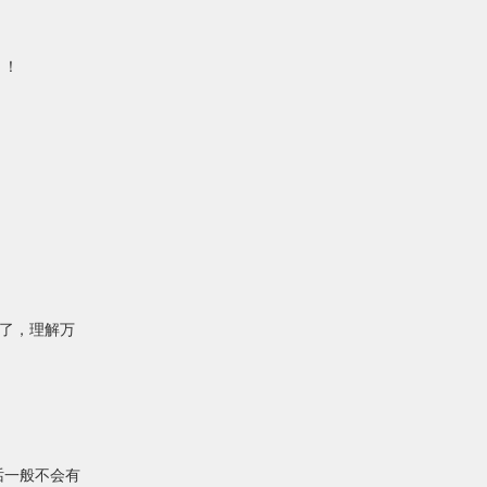
）！
说了，理解万
话一般不会有