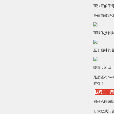
而张开的手
身体前倾能
而肢体接触
至于眼神的
咳咳，所以
最后还有N
岁呀！
技巧二：用
问什么问题
1. 求助式