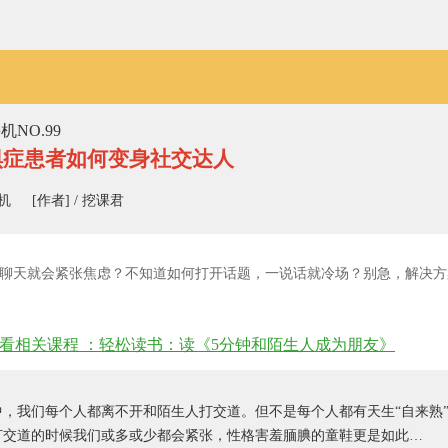
机NO.99
惧症患者如何变身社交达人
课机
[作者] / 挖课君
聊天就会紧张焦虑？不知道如何打开话题，一说话就冷场？别急，解决方
击查看相关课程 ：轻松读书：读《5分钟和陌生人成为朋友》
中，我们每个人都离不开和陌生人打交道。但不是每个人都有天生“自来熟
打交道的时候我们或多或少都会紧张，性格害羞腼腆的童鞋更是如此…