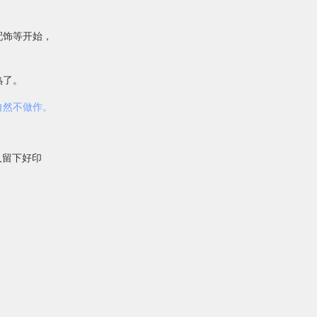
配饰等开始，
熟了。
自然不做作。
人留下好印