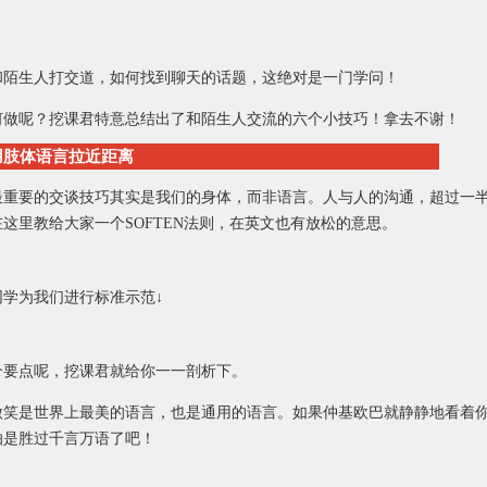
和陌生人打交道，如何找到聊天的话题，这绝对是一门学问！
何做呢？挖课君特意总结出了和陌生人交流的六个小技巧！拿去不谢！
用肢体语言拉近距离
最重要的交谈技巧其实是我们的身体，而非语言。人与人的沟通，超过一
这里教给大家一个SOFTEN法则，在英文也有放松的意思。
同学为我们进行标准示范↓
个要点呢，挖课君就给你一一剖析下。
微笑是世界上最美的语言，也是通用的语言。如果仲基欧巴就静静地看着
怕是胜过千言万语了吧！