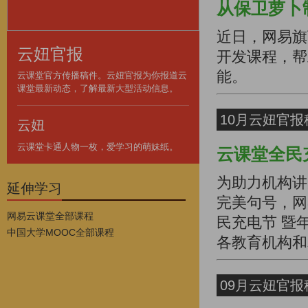
从保卫萝卜
近日，网易旗
云妞官报
开发课程，帮
能。
云课堂官方传播稿件。云妞官报为你报道云
课堂最新动态，了解最新大型活动信息。
10月云妞官报
云妞
云课堂卡通人物一枚，爱学习的萌妹纸。
云课堂全民
为助力机构讲
延伸学习
完美句号，网易
网易云课堂全部课程
民充电节 暨
中国大学MOOC全部课程
各教育机构和
09月云妞官报