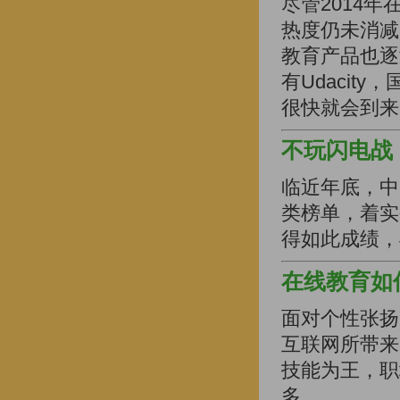
尽管2014
热度仍未消减
教育产品也逐
有Udaci
很快就会到来
不玩闪电战
临近年底，中国
类榜单，着实
得如此成绩，
在线教育如
面对个性张扬
互联网所带来
技能为王，职
多。