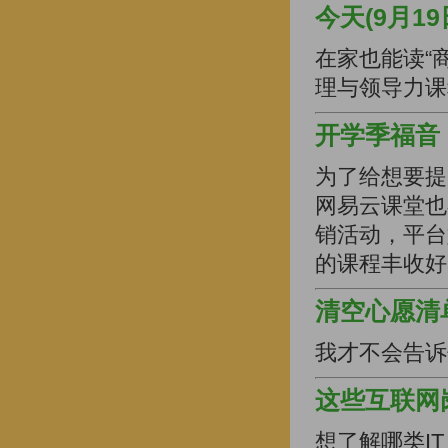
今天(9月1
在家也能读“
理与领导力课
开学季福音
为了给想要提
网易云课堂也
销活动，平台
的课程丰收好
清空心愿清
我才不会告诉
这些互联网
想了解哪类I