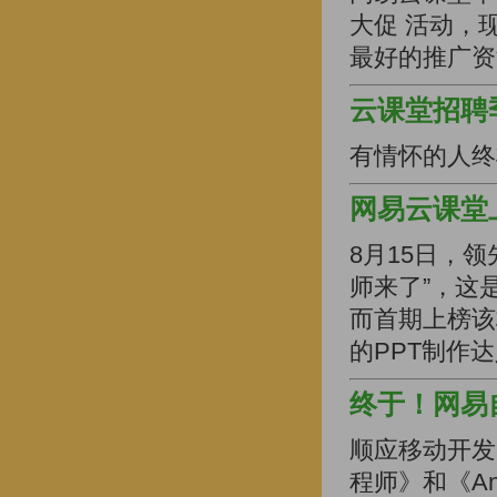
大促 活动，
最好的推广资
云课堂招聘季
有情怀的人终
网易云课堂
8月15日，
师来了”，这
而首期上榜该
的PPT制作
终于！网易
顺应移动开发
程师》和《A