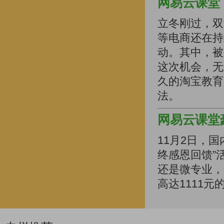
网易云课堂
立冬刚过，双
等电商还在持
动。其中，被
这次机会，无
久的淘宝教育
法。
网易云课堂
11月2日，
终感恩回馈”
还是微专业，
高达1111