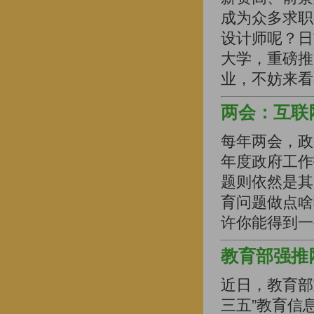
成为众多求职
设计师呢？日
大学，重磅推
业，不妨来看
两会：互联
每年两会，政
年度政府工作
题则依然是其
育问题做点啥
许你能得到一
教育部强推
近日，教育部
三五”教育信