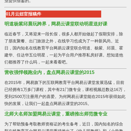
业提供借鉴的。
01月云妞官报稿件
明道杨紫邱晨玩跨界，网易云课堂联动明星送好课
临近春节，又将迎来一段长假，很多人都开始做起了假期安排，除
了朋友聚餐、出门旅游之外，在线学习也成为了一种新风尚。近
日，国内知名在线教育平台网易云课堂联合明道、杨紫、邱晨、霍
建华、任达华五位明星，一起为平台用户推荐私房好课。想知道他
们都推荐了什么吗，一起来看看吧。
营收强悍领跑业内，盘点网易云课堂的2015
在2015年，网易旗下的互联网教育平台网易云课堂发展迅猛，目前
已经拥有1万多门课程，其中有21门微专业，课程视频总数达16万，
受到2500万注册用户的喜爱。为何网易云课堂能在2015年获得如此
快的发展，让我们一起盘点网易云课堂的2015。
北师大名师加盟网易云课堂，重磅推出师范微专业
为了帮助预备考取教师资格证的考生备考，近日，国内知名的综合