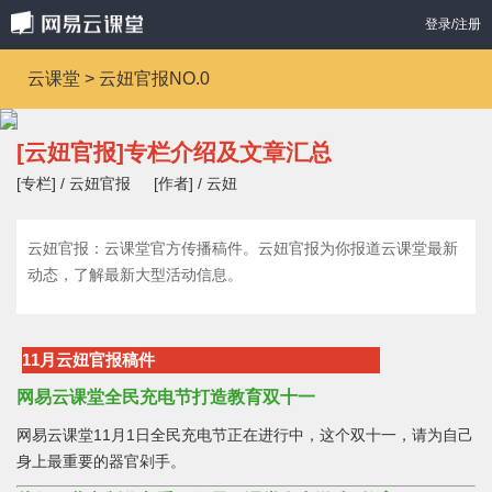
登录/注册
云课堂 > 云妞官报NO.0
[云妞官报]专栏介绍及文章汇总
[专栏] / 云妞官报
[作者] / 云妞
云妞官报：云课堂官方传播稿件。云妞官报为你报道云课堂最新
动态，了解最新大型活动信息。
11月云妞官报稿件
网易云课堂全民充电节打造教育双十一
网易云课堂11月1日全民充电节正在进行中，这个双十一，请为自己
身上最重要的器官剁手。