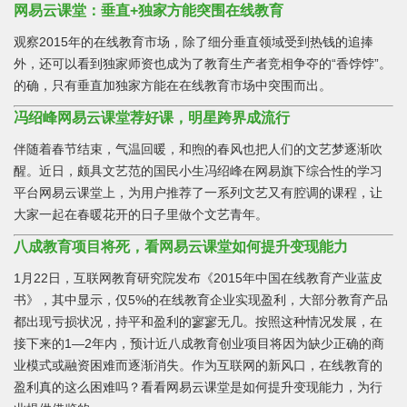
网易云课堂：垂直+独家方能突围在线教育
观察2015年的在线教育市场，除了细分垂直领域受到热钱的追捧
外，还可以看到独家师资也成为了教育生产者竞相争夺的“香饽饽”。
的确，只有垂直加独家方能在在线教育市场中突围而出。
冯绍峰网易云课堂荐好课，明星跨界成流行
伴随着春节结束，气温回暖，和煦的春风也把人们的文艺梦逐渐吹
醒。近日，颇具文艺范的国民小生冯绍峰在网易旗下综合性的学习
平台网易云课堂上，为用户推荐了一系列文艺又有腔调的课程，让
大家一起在春暖花开的日子里做个文艺青年。
八成教育项目将死，看网易云课堂如何提升变现能力
1月22日，互联网教育研究院发布《2015年中国在线教育产业蓝皮
书》，其中显示，仅5%的在线教育企业实现盈利，大部分教育产品
都出现亏损状况，持平和盈利的寥寥无几。按照这种情况发展，在
接下来的1—2年内，预计近八成教育创业项目将因为缺少正确的商
业模式或融资困难而逐渐消失。作为互联网的新风口，在线教育的
盈利真的这么困难吗？看看网易云课堂是如何提升变现能力，为行