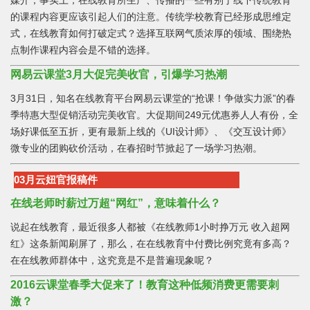
媒介，事实上，在线教育所生产、传播的一些有别于线下传统教育
的课程内容更应该引起人们的注意。传统学校教育已经形成思维定
式，在线教育如何打破定式？选择互联网气质浓厚的领域、围绕热
点制作课程内容会是不错的选择。
网易云课堂3月大促完美收官，引爆学习热潮
3月31日，知名在线教育平台网易云课堂的“抢课！争做实力派”的春
季特惠大型促销活动完美收官。大促期间249元优惠券人人有份，全
场好课低至五折，更有最新上线的《UI设计师》、《交互设计师》
微专业的团购砍价活动，在春招时节掀起了一场学习热潮。
03月云妞官报稿件
在线老师时薪过万超“网红”，意味着什么？
说起在线教育，最近很多人都被《在线教师1小时挣万元 收入超网
红》这条新闻刷屏了，那么，在在线教育中付费比例究竟有多高？
在在线教师群体中，这究竟是不是普遍现象呢？
2016云课堂春季大促来了！教育这种低频消费更需要刺
激？