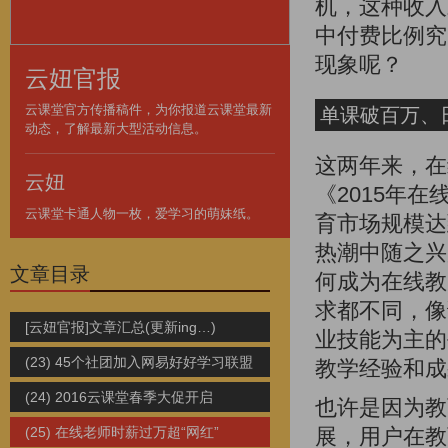
机，这种收入
中付费比例究
现象呢？
云妞官报
云课堂官方传播稿件，为你报道云课堂最新
单课破百万、
动态，了解最新大型活动信息。
这两年来，在
云妞
《2015年
云课堂卡通人物一枚，爱学习的萌妹纸。
育市场规模达
热潮中随之兴
文章目录
何成为在线教
求都不同，像
[云妞官报]文章汇总(更新ing…)
业技能为主的
(23) 45个社团加入网易好好学习联盟
教学经验和成
(24) 2016云课堂春季大促开启
也许是因为教
(25) 在线老师时薪过万超“网红”
展，用户在教