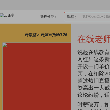
课程分类
龙虾OpenClaw训
课程
云课堂 > 云妞官报NO.25
在线老师
说起在线教育
网红》这条新
开设一门单价
买，在扣除2
超过热门直播
资高出一大截
议论纷纷，话
时薪破万，如果