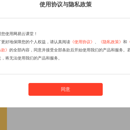
使用协议与隐私政策
除了《UI设计师》微专业以外，网易云课堂还邀请了一系列知名
业专家，在网易云课堂上开设了针对IT互联网、经济管理、人力
业课程。这些微专业都旨在打通学习与就业的闭环，通过系统的
的工作方法和技巧，获得全新的职业提升，优秀学员还能获得包
荐机会，目前已经有五名学员通过学习微专业成功入职网易。
谢您使用网易云课堂！
了更好地保障您的个人权益，请认真阅读
《使用协议》
、
《隐私政策》
和
UI中国的八年发展历程，为UI界贡献了许多资料、经验和人才。U
条款》
的全部内容，同意并接受全部条款后开始使用我们的产品和服务。
程碑，此次与网易云课堂联合共同举办八周年庆，一方面促进了
意，将无法使用我们的产品和服务。
易云课堂这个UI学习的新平台推向台前，为培养更多优秀的UI设
同意