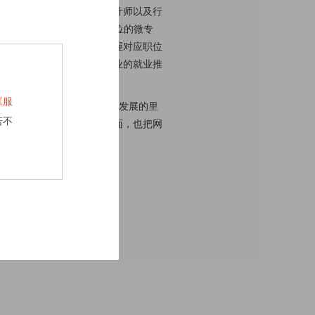
企业的一线资深工程师、设计师以及行
资源等领域的20多个热门岗位的微专
课程编排设计，帮助学员掌握对应职位
括网易在内的优秀互联网企业的就业推
《服
I中国的8周岁是UI设计行业发展的里
若不
行业的前进与交流，另一方面，也把网
计师提供土壤和养分。