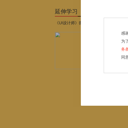
延伸学习
《UI设计师》微专业
感
为
务
同