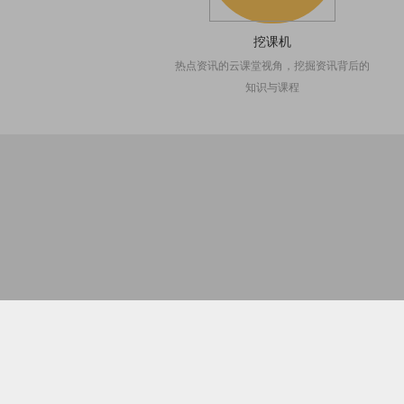
挖课机
热点资讯的云课堂视角，挖掘资讯背后的
知识与课程