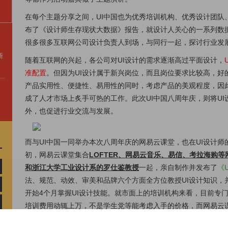
在每个主题分享之间，UI中国也为优秀培训机构、优秀设计团队
布了《设计师生存现状大数据》报告，就设计人关心的一系列数
很多很多互联网公司设计负责人到场，与同行一起，探讨行业发
新
随着互联网的兴起，各公司对UI设计的需求逐渐高过平面设计，
准配置
。但因为UI设计属于新兴岗位，而且岗位要求比较高，好
产品实用性、便捷性、易用性的同时，考虑产品的美观程度，因此
成了人才市场上炙手可热的工作。此次UI中国八周年庆，则将U
外，也促进行业交流与发展。
而与UI中国一同举办本次八周年庆的网易云课堂，也在UI设计
初，网易云课堂集合
LOFTER、网易云音乐、易信、考拉海购等
和浙江大学工业设计系的罗仕鉴教授
一起，亲自制作并发布了
《
法、规范、动效、审美和品牌六个方面全方位教授UI设计知识，
开始4个月掌握UI设计技能。就市面上的培训机构来看，目前专门
培训费用动辄上万，不是学生党等能考虑入手的价格，而网易云
弥补了市场空缺，更在初次上线时进行了团购砍价优惠活动，报
堂携手共庆