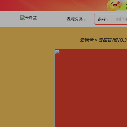
课程分类
龙虾Op
课程
云课堂 > 云妞官报NO.3