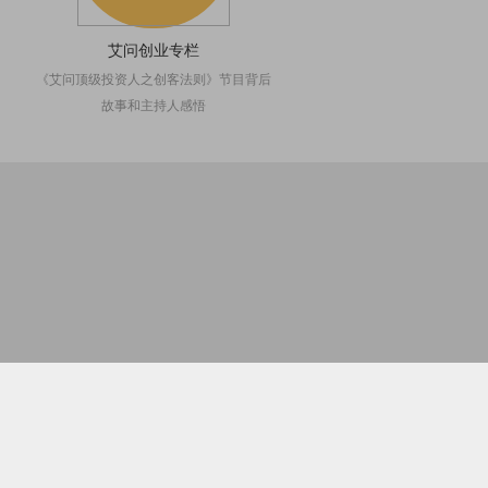
艾问创业专栏
《艾问顶级投资人之创客法则》节目背后
故事和主持人感悟