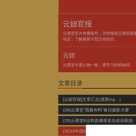
云妞官报
云课堂官方传播稿件，为你报道云课堂最
动态，了解最新大型活动信息。
云妞
云课堂卡通人物一枚，爱学习的萌妹纸。
文章目录
[云妞官报]文章汇总(更新ing…)
(28)云课堂"我最有料"春日摄影大赛
(29)云课堂8点档直播课直击就业困惑
(30)UI中国8周岁啦，网易云课