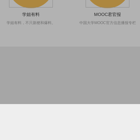
学姐有料
MOOC君官报
学姐有料，不只新梗和爆料。
中国大学MOOC官方信息播报专栏