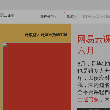
课程分类
龙虾OpenClaw训
课程
云课堂 > 云妞官报NO.35
网易云
六月
6月，是毕业
也是很多人升
库，以便应对
我，国内知名
全平台课程都
士尼门票
，因