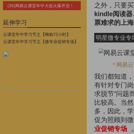
之外，只要买
(35)网易云课堂年中大促火爆开启！
kindle
票难求的上海
延伸学习
云课堂年中学习节之【嗨购72小时】
明星微专业专场
云课堂年中学习节之【微专业促销专场】
* 网易
我们都知道，
有针对专门岗
求脱节”问题
比较高。当然
多，因此，学
促为照顾到微
业促销专场