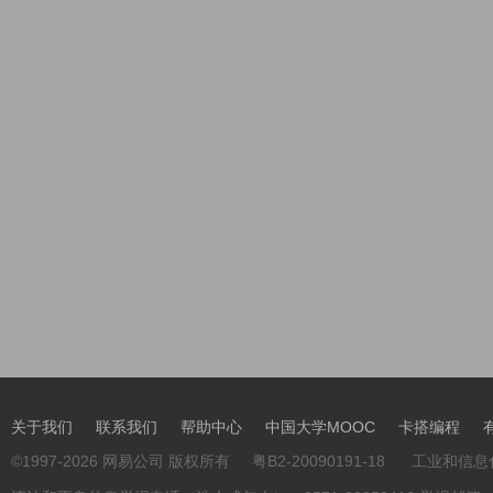
关于我们
联系我们
帮助中心
中国大学MOOC
卡搭编程
©
1997-2026
网易公司 版权所有
粤B2-20090191-18
工业和信息