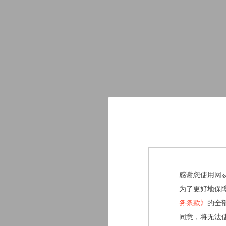
感谢您使用网
为了更好地保
务条款》
的全
同意，将无法