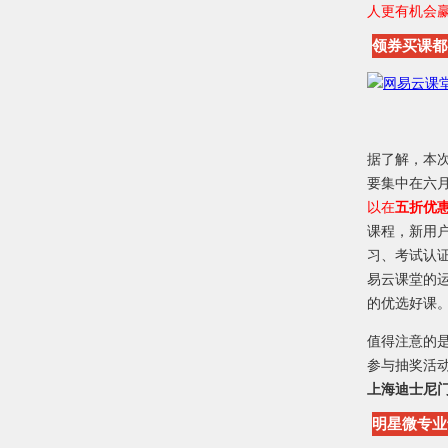
人更有机会
领券买课都
据了解，本
要集中在六
以在
五折优
课程，新用
习、考试认
易云课堂的
的优选好课
值得注意的
参与抽奖活
上海迪士尼
明星微专业