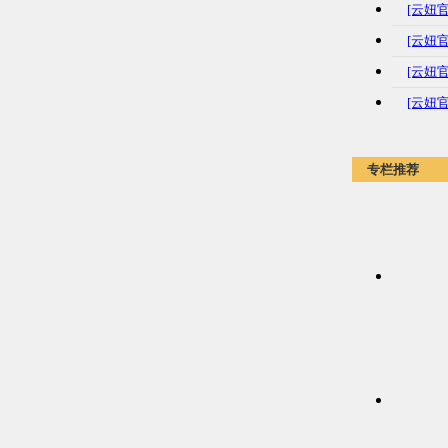
[云妞
[云妞官
[云妞
[云妞
专栏推荐