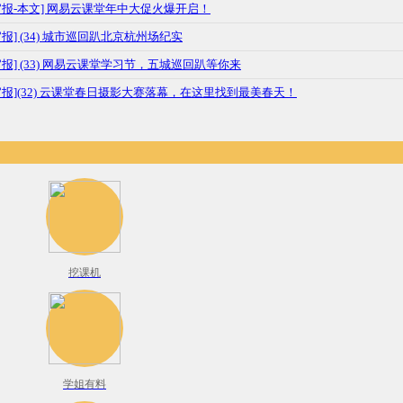
官报-本文] 网易云课堂年中大促火爆开启！
报] (34) 城市巡回趴北京杭州场纪实
官报] (33) 网易云课堂学习节，五城巡回趴等你来
官报](32) 云课堂春日摄影大赛落幕，在这里找到最美春天！
挖课机
学姐有料