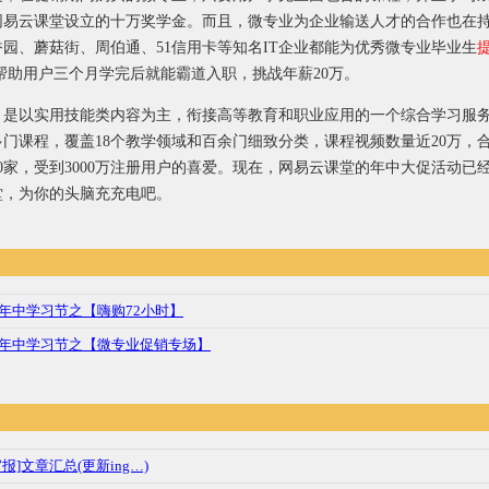
网易云课堂设立的十万奖学金。而且，微专业为企业输送人才的合作也在
园、蘑菇街、周伯通、51信用卡等知名IT企业都能为优秀微专业毕业生
帮助用户三个月学完后就能霸道入职，挑战年薪20万。
，是以实用技能类内容为主，衔接高等教育和职业应用的一个综合学习服
门课程，覆盖18个教学领域和百余门细致分类，课程视频数量近20万，
00家，受到3000万注册用户的喜爱。现在，网易云课堂的年中大促活动已
堂，为你的头脑充充电吧。
年中学习节之【嗨购72小时】
年中学习节之【微专业促销专场】
报]文章汇总(更新ing…)