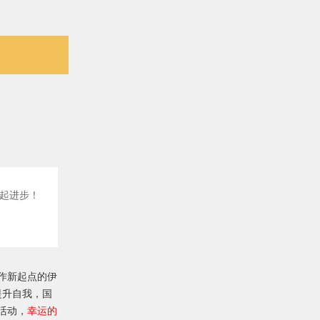
一起进步！
作新起点的伊
提升自我，国
活动，
幸运的