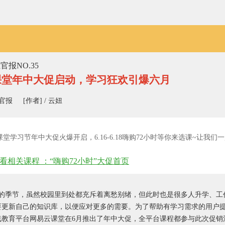
官报NO.35
课堂年中大促启动，学习狂欢引爆六月
妞官报
[作者] / 云妞
课堂学习节年中大促火爆开启，6.16-6.18嗨购72小时等你来选课~让我们
查看相关课程 ：“嗨购72小时”大促首页
业的季节，虽然校园里到处都充斥着离愁别绪，但此时也是很多人升学、工
要更新自己的知识库，以便应对更多的需要。为了帮助有学习需求的用户
线教育平台网易云课堂在6月推出了年中大促，全平台课程都参与此次促销