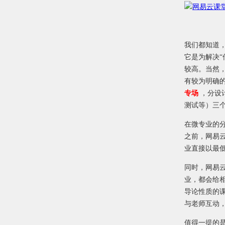
我们都知道
它是为解决
较高。当然
有较为明确
专场
，分设
测试等）三
在微专业的
之前，网易
业直接以最
同时，网易
业，都会给
导论性质的
与老师互动
值得一提的