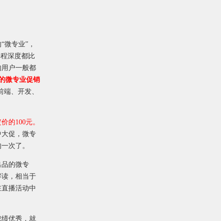
“微专业”，
课程深度都比
的用户一般都
”的微专业促销
前端、开发、
价的100元。
中大促，微专
的一次了。
出品的微专
解读，相当于
在直播活动中
成绩优秀，就