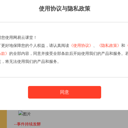
使用协议与隐私政策
当事件开始热起来了，理论上就要开始线上话题的制造了。当然
SNS、传统媒体的各种营销账号来相互引爆。
还是回到这次的事件，事情炒起来后，微博上就陆续的出现了几
人提引力波遭嘲讽# 、#诺贝尔哥引力波# …
谢您使用网易云课堂！
各种营销号甚至大V都开始转发。
了更好地保障您的个人权益，请认真阅读
《使用协议》
、
《隐私政策》
和
条款》
的全部内容，同意并接受全部条款后开始使用我们的产品和服务。
意，将无法使用我们的产品和服务。
同意
反对的声音也开始陆续出现：
--事件持续发酵