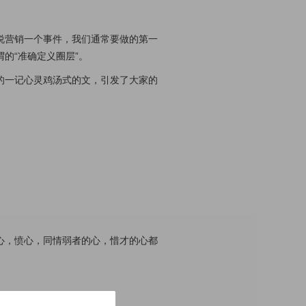
说营销一个事件，我们通常要做的第一
的“准确定义圈层”。
的一记心灵鸡汤式的文，引发了大家的
心，愤心，同情弱者的心，惜才的心都