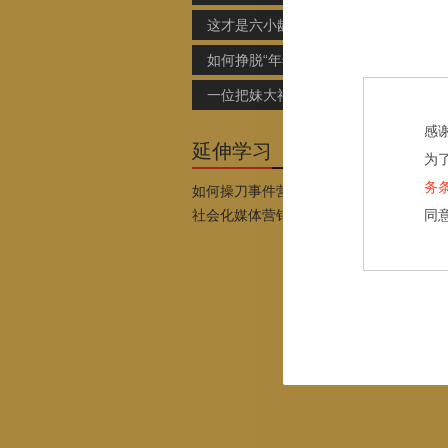
这才是六小龄童事件的真相，一次彻头彻尾的营销
如何挣脱“年年许愿年年怨”的魔咒
一位把妹大神的绝密笔记
感
延伸学习
为
务
如何操刀事件营销
社会化媒体营销策划引爆点
同