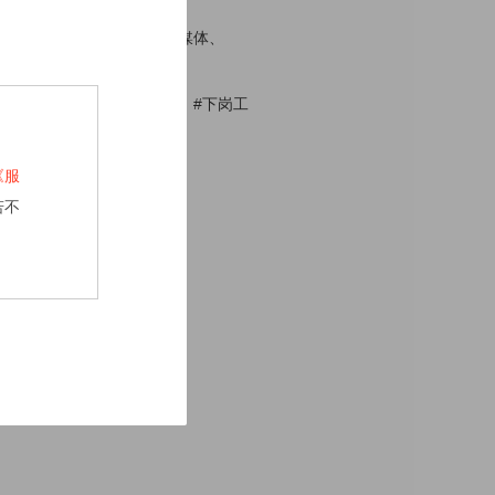
话题制造的同时，还需要新媒体、
个有关这个事件的相关话题。#下岗工
《服
若不