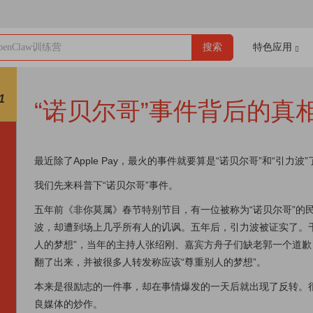
enClaw训练营
搜索
特色应用
1
“诺贝尔哥”事件背后的真
最近除了Apple Pay，最火的事件就要算是“诺贝尔哥”和“引力波”
我们先来科普下“诺贝尔哥”事件。
五年前《非你莫属》春节特别节目，有一位被称为“诺贝尔哥”的
波，却遭到场上几乎所有人的讥讽。五年后，引力波被证实了。
人的梦想”，当年的主持人张绍刚、嘉宾方舟子们缺老郭一个道
翻了出来，并被很多人转发称应该“尊重别人的梦想”。
本来是很励志的一件事，却在事情爆发的一天后就出现了反转。
良媒体的炒作。