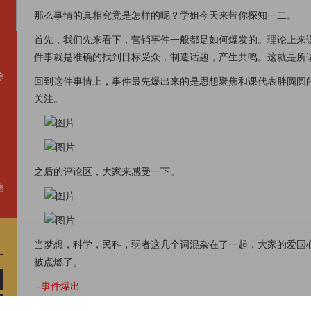
那么事情的真相究竟是怎样的呢？学姐今天来带你探知一二。
首先，我们先来看下，营销事件一般都是如何爆发的。理论上来
件事就是准确的找到目标受众，制造话题，产生共鸣。这就是所谓
除
回到这件事情上，事件最先爆出来的是思想聚焦和课代表胖圆圆
关注。
之后的评论区，大家来感受一下。
于
搐
当梦想，科学，民科，弱者这几个词混杂在了一起，大家的爱国
被点燃了。
--事件爆出
符合营销事件的爆发规律！