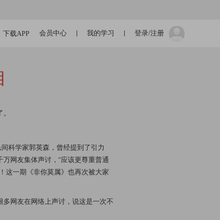
会员中心
我的学习
登录/注册
下载APP
相
了。
民间科学家郭英森，曾经提到了引力
千万网友集体声讨，“应该更尊重普通
歉！这一期《非你莫属》也再次被大家
很多网友在网络上声讨，说这是一次不