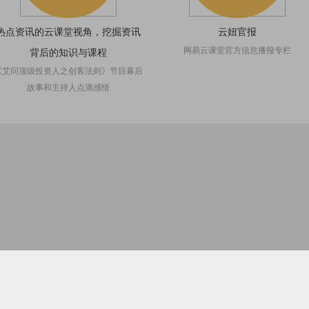
热点资讯的云课堂视角，挖掘资讯
云妞官报
网易云课堂官方信息播报专栏
背后的知识与课程
《艾问顶级投资人之创客法则》节目幕后
故事和主持人点滴感悟