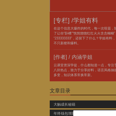
[专栏] /学姐有料
在这个信息大爆炸的时代，每一次喧嚣，
了让你“卧槽”“恍恍惚惚红红火火含含糊糊”
“233333333”，还留下了什么？学姐有料，
不只新梗和爆料。
[作者] / 内涵学姐
云课堂资深学徒，什么都知道一点，专注
八卦热点，致力于分享好料，语言风格抽
多变，知识体系常换常新。
文章目录
大触成长秘籍
年终钱包增肥秘籍大公开！